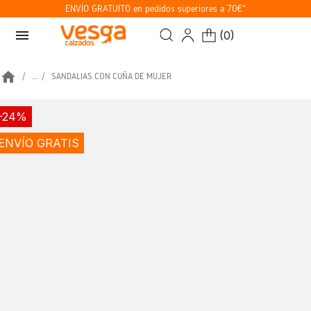
ENVÍO GRATUITO en pedidos superiores a 70€*
menu
(
0
)
home
...
SANDALIAS CON CUÑA DE MUJER
-24%
ENVÍO GRATIS