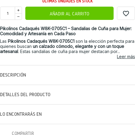
ÚLTIMAS UNIDADES EN STOCK
favorite_border
AÑADIR AL CARRITO
Pikolinos Cadaqués W8K-0705C1 – Sandalias de Cuña para Mujer:
Comodidad y Artesanía en Cada Paso
Las
Pikolinos Cadaqués W8K-0705C1
son la elección perfecta para
quienes buscan
un calzado cómodo, elegante y con un toque
artesanal
. Estas sandalias de cuña para mujer destacan por...
Leer más
DESCRIPCIÓN
DETALLES DEL PRODUCTO
LO ENCONTRARÁS EN
COMPARTIR