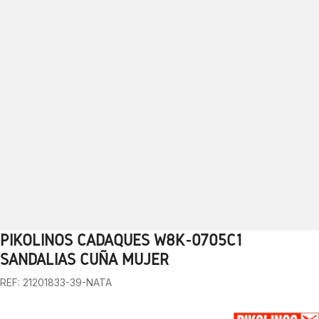
PIKOLINOS CADAQUES W8K-0705C1
1
2
3
4
5
6
7
8
9
10
SANDALIAS CUÑA MUJER
REF: 21201833-39-NATA