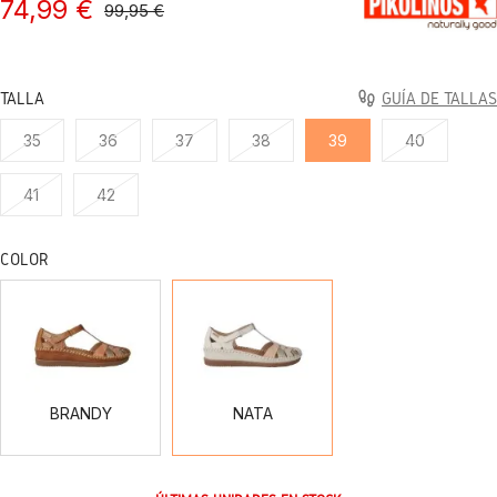
74,99 €
99,95 €
TALLA
GUÍA DE TALLAS
35
36
37
38
39
40
41
42
COLOR
BRANDY
NATA
BRANDY
NATA