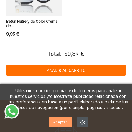
Betún Nutre y da Color Crema
de...
9,95 €
Total:
50,89 €
AÑADIR AL CARRITO
Utilizamos cookies propias y de terceros para analizar
nuestros servicios y/o mostrarte publicidad relacionada con
tus preferencias en base a un perfil elaborado a partir de tus
hábitos de navegación (por ejemplo, páginas visitadas).
Aceptar