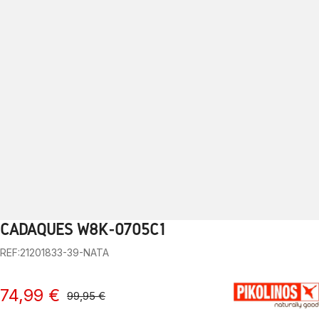
CADAQUES W8K-0705C1
1
2
3
4
5
6
7
8
9
10
REF:21201833-39-NATA
74,99 €
99,95 €