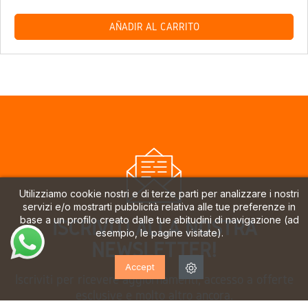
AÑADIR AL CARRITO
Utilizziamo cookie nostri e di terze parti per analizzare i nostri
servizi e/o mostrarti pubblicità relativa alle tue preferenze in
base a un profilo creato dalle tue abitudini di navigazione (ad
ISCRIVITI ALLA NOSTRA
esempio, le pagine visitate).
NEWSLETTER!
Accept
Iscriviti per ricevere aggiornamenti, accesso a offerte
esclusive e molto altro ancora.