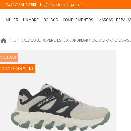
947 261 673
info@calzadosvesga.com
phone
mail
MUJER
HOMBRE
BOLSOS
COMPLEMENTOS
MARCAS
REBAJA
home
...
CALZADO DE HOMBRE: ESTILO, COMODIDAD Y CALIDAD PARA CADA PAS
NUEVO
ENVÍO GRATIS