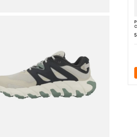
P
C
5