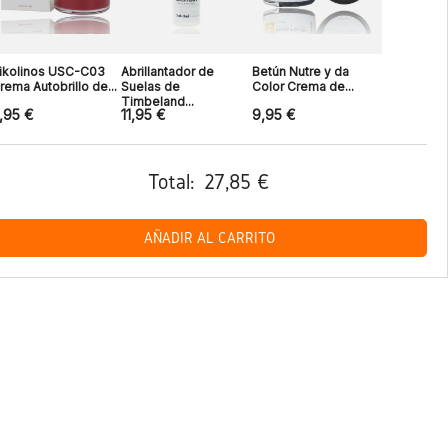
ikolinos USC-C03
Abrillantador de
Betún Nutre y da
rema Autobrillo de...
Suelas de
Color Crema de...
Timbeland...
,95 €
11,95 €
9,95 €
Total:
27,85 €
AÑADIR AL CARRITO