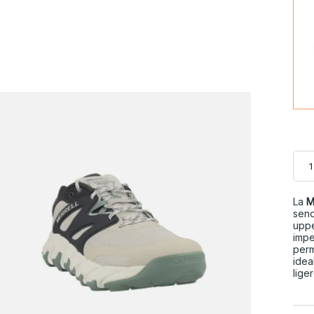
La
M
send
upp
impe
perm
idea
lige