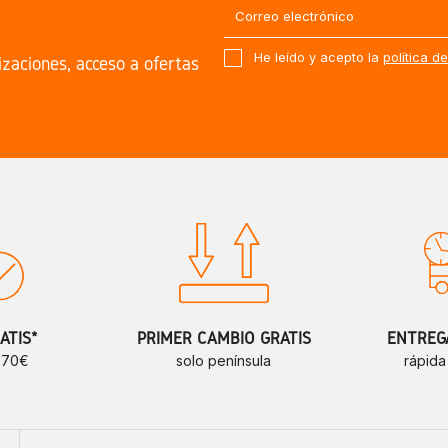
He leído y acepto la
política d
izaciones, acceso a ofertas
ATIS*
PRIMER CAMBIO GRATIS
ENTREGA
e 70€
solo península
rápida