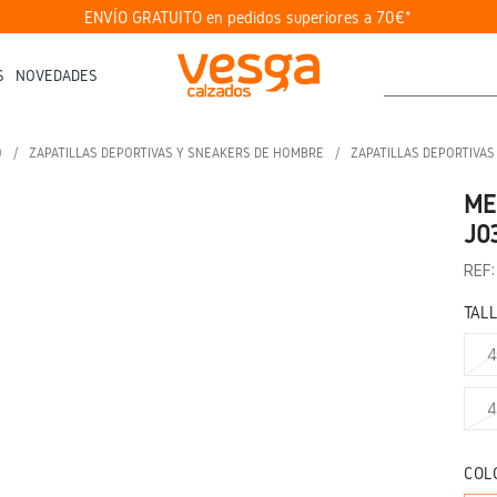
ENVÍO GRATUITO en pedidos superiores a 70€*
S
NOVEDADES
O
ZAPATILLAS DEPORTIVAS Y SNEAKERS DE HOMBRE
ZAPATILLAS DEPORTIVA
ME
J0
REF:
TAL
4
4
COL