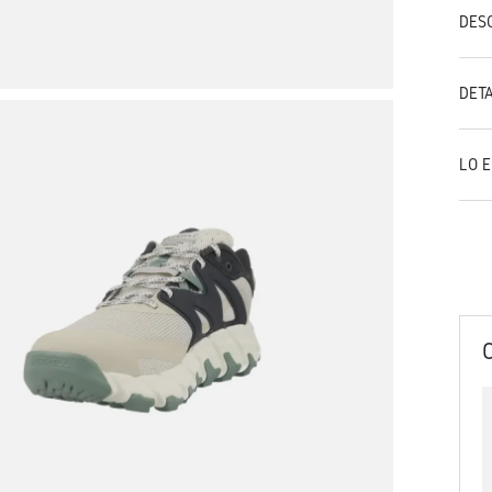
DES
DET
LO 