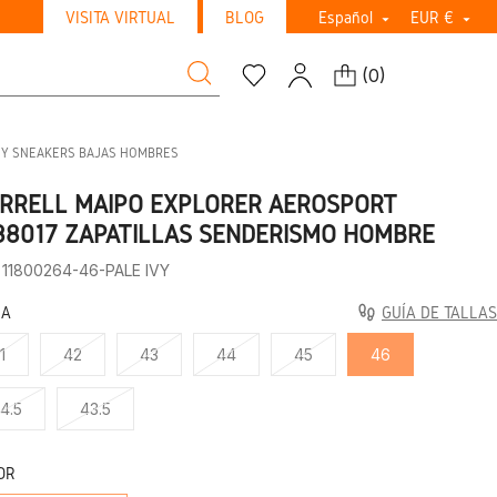
VISITA VIRTUAL
BLOG
Español
EUR €


(
0
)
S Y SNEAKERS BAJAS HOMBRES
RRELL MAIPO EXPLORER AEROSPORT
38017 ZAPATILLAS SENDERISMO HOMBRE
 11800264-46-PALE IVY
LA
GUÍA DE TALLAS
1
42
43
44
45
46
4.5
43.5
OR