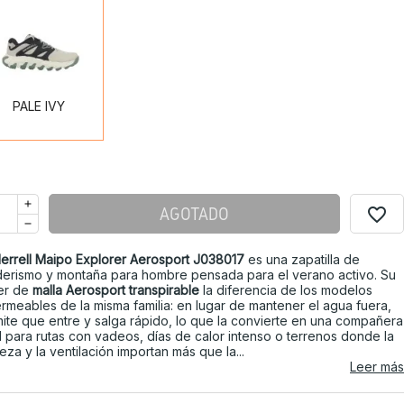
PALE
IVY
PALE IVY
favorite_border
AGOTADO
errell Maipo Explorer Aerosport J038017
es una zapatilla de
erismo y montaña para hombre pensada para el verano activo. Su
er de
malla Aerosport transpirable
la diferencia de los modelos
rmeables de la misma familia: en lugar de mantener el agua fuera,
ite que entre y salga rápido, lo que la convierte en una compañera
l para rutas con vadeos, días de calor intenso o terrenos donde la
reza y la ventilación importan más que la...
Leer más