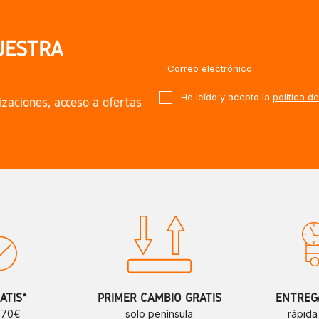
UESTRA
He leído y acepto la
política d
izaciones, acceso a ofertas
ATIS*
PRIMER CAMBIO GRATIS
ENTREGA
e 70€
solo península
rápida