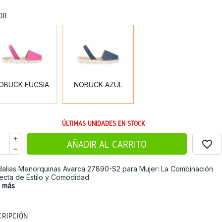
OR
NOBUCK
NOBUCK
FUCSIA
AZUL
OBUCK FUCSIA
NOBUCK AZUL
ÚLTIMAS UNIDADES EN STOCK
favorite_border
AÑADIR AL CARRITO
alias Menorquinas Avarca 27890-S2 para Mujer: La Combinación
ecta de Estilo y Comodidad
r más
CRIPCIÓN