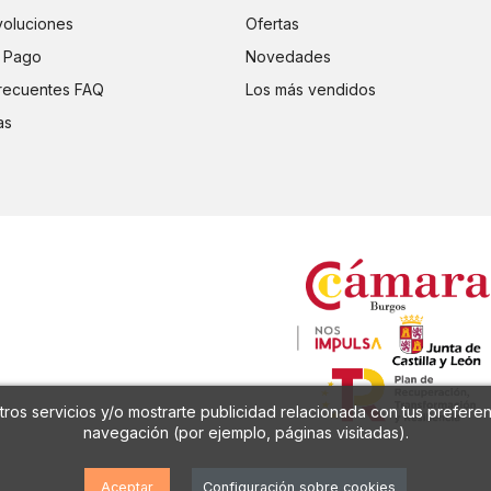
voluciones
Ofertas
 Pago
Novedades
recuentes FAQ
Los más vendidos
as
ros servicios y/o mostrarte publicidad relacionada con tus preferen
navegación (por ejemplo, páginas visitadas).
Aceptar
Configuración sobre cookies