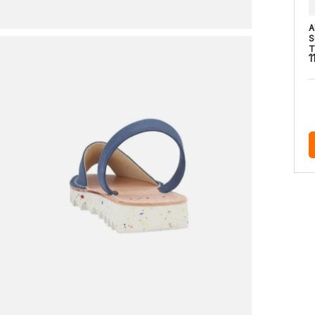
A
S
T
1