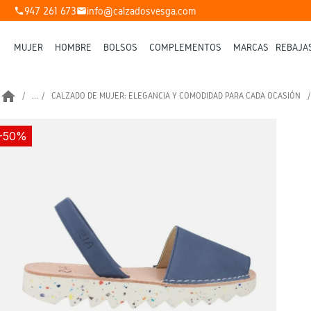
947 261 673
info@calzadosvesga.com
phone
mail
MUJER
HOMBRE
BOLSOS
COMPLEMENTOS
MARCAS
REBAJA
home
...
CALZADO DE MUJER: ELEGANCIA Y COMODIDAD PARA CADA OCASIÓN
-50%