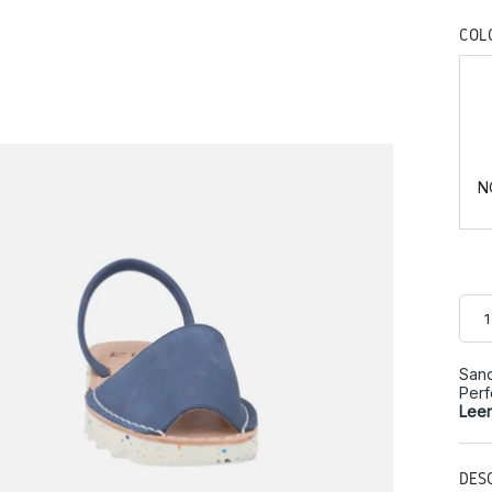
COL
N
Sand
Perf
Lee
DES