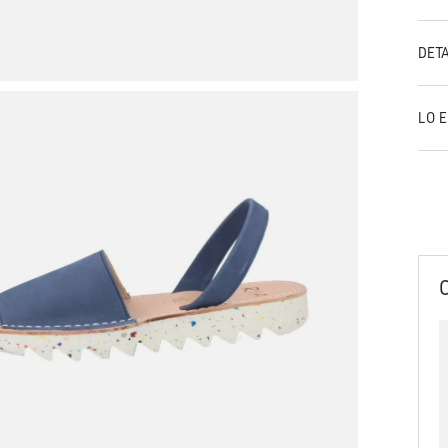
DET
LO 