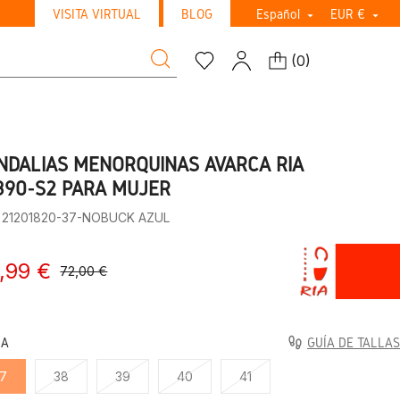
VISITA VIRTUAL
BLOG
Español
EUR €


(
0
)
NDALIAS MENORQUINAS AVARCA RIA
890-S2 PARA MUJER
: 21201820-37-NOBUCK AZUL
,99 €
72,00 €
LA
GUÍA DE TALLAS
7
38
39
40
41