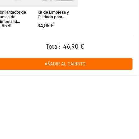
brillantador de
Kit de Limpieza y
uelas de
Cuidado para...
imbeland...
1,95 €
34,95 €
Total:
46,90 €
AÑADIR AL CARRITO