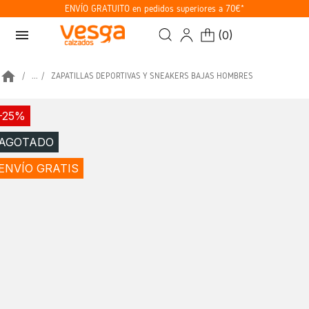
ENVÍO GRATUITO en pedidos superiores a 70€*
menu
(
0
)
home
...
ZAPATILLAS DEPORTIVAS Y SNEAKERS BAJAS HOMBRES
-25%
AGOTADO
ENVÍO GRATIS