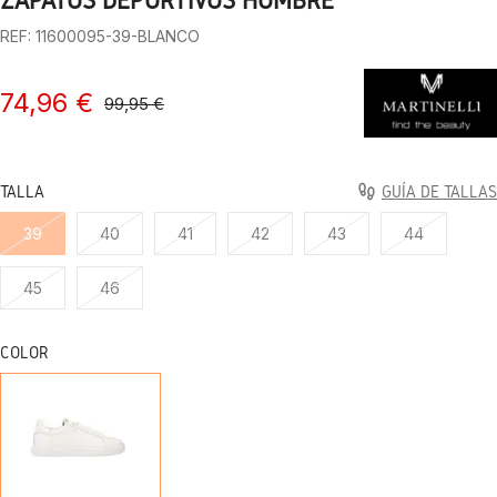
ZAPATOS DEPORTIVOS HOMBRE
REF: 11600095-39-BLANCO
74,96 €
99,95 €
TALLA
GUÍA DE TALLAS
39
40
41
42
43
44
45
46
COLOR
BLANCO