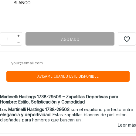
BLANCO
favorite_border
AGOTADO
AVÍSAME CUANDO ESTÉ DISPONIBLE
Martinelli Hastings 1738-2950S – Zapatillas Deportivas para
Hombre: Estilo, Sofisticación y Comodidad
Los
Martinelli Hastings 1738-2950S
son el equilibrio perfecto entre
elegancia y deportividad
. Estas zapatillas blancas de piel están
diseñadas para hombres que buscan un...
Leer más