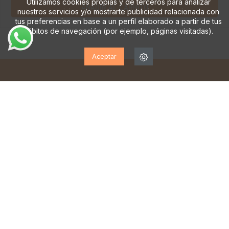
Utilizamos cookies propias y de terceros para analizar
AÑADIR AL CARRITO
nuestros servicios y/o mostrarte publicidad relacionada con
tus preferencias en base a un perfil elaborado a partir de tus
hábitos de navegación (por ejemplo, páginas visitadas).
Aceptar
¡SUSCRÍBETE A NUESTRA
NEWSLETTER!
Suscríbase para recibir actualizaciones, acceso a
ofertas exclusivas y mucho más.