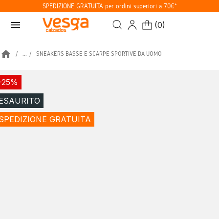
SPEDIZIONE GRATUITA per ordini superiori a 70€*
menu
(
0
)
home
...
SNEAKERS BASSE E SCARPE SPORTIVE DA UOMO
-25%
ESAURITO
SPEDIZIONE GRATUITA