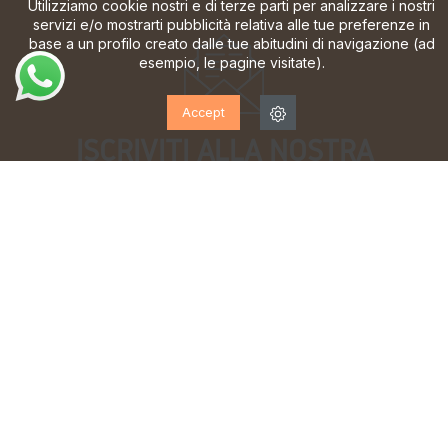
Utilizziamo cookie nostri e di terze parti per analizzare i nostri
servizi e/o mostrarti pubblicità relativa alle tue preferenze in
base a un profilo creato dalle tue abitudini di navigazione (ad
esempio, le pagine visitate).
Accept
ISCRIVITI ALLA NOSTRA
NEWSLETTER!
Iscriviti per ricevere aggiornamenti, accesso a offerte
esclusive e molto altro ancora.
Ho letto e accetto la
informativa sulla privacy