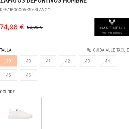
ZAPATOS DEPORTIVOS HOMBRE
REF:11600095-39-BLANCO
74,96 €
99,95 €
TALLA
GUIDA ALLE TAGLIE
39
40
41
42
43
44
45
46
COLORE
BLANCO