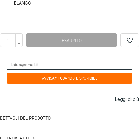
BLANCO
favorite_border
ESAURITO
AVVISAMI QUANDO DISPONIBILE
Leggi di più
DETTAGLI DEL PRODOTTO
LO TROVERETE IN