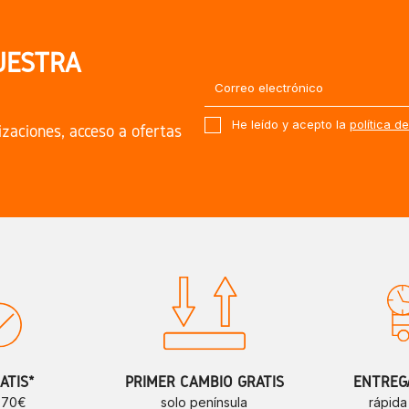
UESTRA
He leído y acepto la
política d
izaciones, acceso a ofertas
ATIS*
PRIMER CAMBIO GRATIS
ENTREGA
e 70€
solo península
rápida