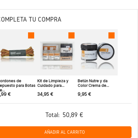
COMPLETA TU COMPRA
ordones de
Kit de Limpieza y
Betún Nutre y da
epuesto para Botas
Cuidado para...
Color Crema de...
e...
,99 €
34,95 €
9,95 €
Total:
50,89 €
AÑADIR AL CARRITO