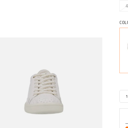
4
COL