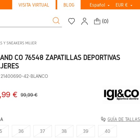
VISITA VIRTUAL
BLOG
Español
EUR €


(
0
)
AS Y SNEAKERS MUJER
I AND CO 76548 ZAPATILLAS DEPORTIVAS
JERES
: 21400690-42-BLANCO
,99 €
99,99 €
LA
GUÍA DE TALLAS
5
36
37
38
39
40