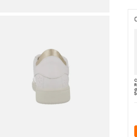
C
R
d
5