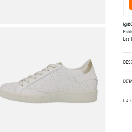
Igi&
Esti
Las
DES
DET
LO 