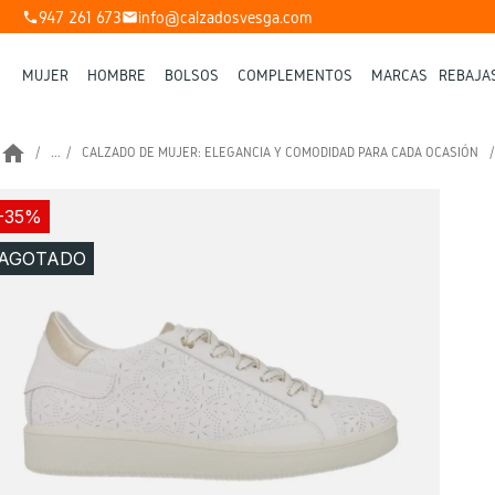
947 261 673
info@calzadosvesga.com
phone
mail
MUJER
HOMBRE
BOLSOS
COMPLEMENTOS
MARCAS
REBAJA
home
...
CALZADO DE MUJER: ELEGANCIA Y COMODIDAD PARA CADA OCASIÓN
-35%
AGOTADO