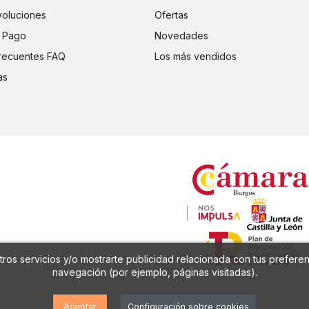
voluciones
Ofertas
 Pago
Novedades
recuentes FAQ
Los más vendidos
as
ros servicios y/o mostrarte publicidad relacionada con tus preferen
navegación (por ejemplo, páginas visitadas).
Aceptar
Configuración sobre cookies