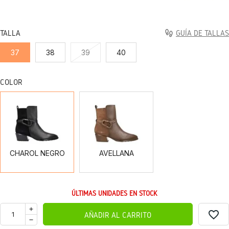
TALLA
GUÍA DE TALLAS
37
38
39
40
COLOR
CHAROL
AVELLANA
NEGRO
CHAROL NEGRO
AVELLANA
ÚLTIMAS UNIDADES EN STOCK
favorite_border
AÑADIR AL CARRITO