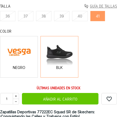
TALLA
GUÍA DE TALLAS
36
37
38
39
40
41
COLOR
NEGRO
BLK
NEGRO
BLK
ÚLTIMAS UNIDADES EN STOCK
favorite_border
AÑADIR AL CARRITO
Zapatillas Deportivas 77222EC Squad SR de Skechers:
¡Conquistando las Calles y Trabajos con Estilo!