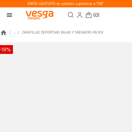
ENVÍO GRATUITO en pedidos superiores a 70€*
menu
(
0
)
home
...
ZAPATILLAS DEPORTIVAS BAJAS Y SNEAKERS MUJER
-19%