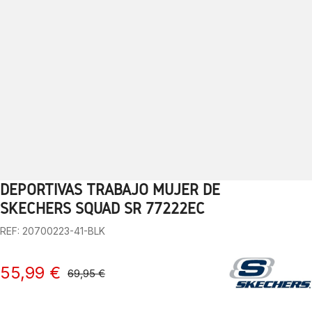
DEPORTIVAS TRABAJO MUJER DE
1
2
3
4
5
6
7
8
9
10
SKECHERS SQUAD SR 77222EC
REF: 20700223-41-BLK
55,99 €
69,95 €