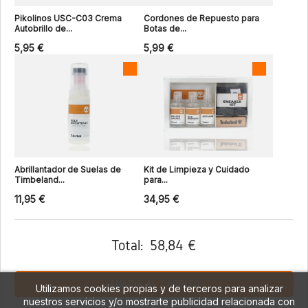
Pikolinos USC-C03 Crema
Cordones de Repuesto para
Autobrillo de...
Botas de...
5,95 €
5,99 €
Abrillantador de Suelas de
Kit de Limpieza y Cuidado
Timbeland...
para...
11,95 €
34,95 €
Total:
58,84 €
AÑADIR AL CARRITO
Utilizamos cookies propias y de terceros para analizar
nuestros servicios y/o mostrarte publicidad relacionada con