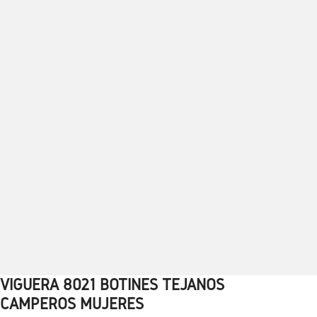
VIGUERA 8021 BOTINES TEJANOS
1
2
3
4
5
6
7
8
9
10
CAMPEROS MUJERES