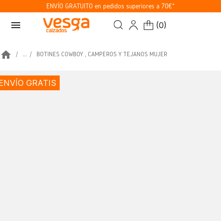
ENVÍO GRATUITO en pedidos superiores a 70€*
menu
(
0
)
home
...
BOTINES COWBOY , CAMPEROS Y TEJANOS MUJER
ENVÍO GRATIS