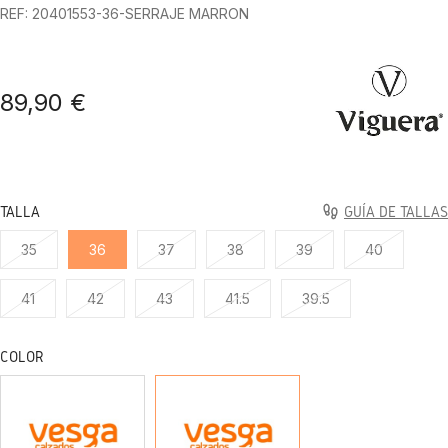
REF: 20401553-36-SERRAJE MARRON
89,90 €
TALLA
GUÍA DE TALLAS
35
36
37
38
39
40
41
42
43
41.5
39.5
COLOR
NEGRO
SERRAJE
MARRON