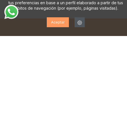
tus preferencias en base a un perfil elaborado a partir de tus
hábitos de navegación (por ejemplo, páginas visitadas).
Aceptar
¡SUSCRÍBETE A NUESTRA
NEWSLETTER!
Suscríbase para recibir actualizaciones, acceso a
ofertas exclusivas y mucho más.