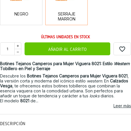
NEGRO
SERRAJE
MARRON
ÚLTIMAS UNIDADES EN STOCK
favorite_border
AÑADIR AL CARRITO
Botines Tejanos Camperos para Mujer Viguera 8021: Estilo
Western
Tobillero en Piel y Serraje
Descubre los
Botines Tejanos Camperos para Mujer Viguera 8021
,
la versión corta y moderna del icónico estilo
western
. En
Calzados
Vesga
, te ofrecemos estos botines tobilleros que combinan la
esencia vaquera con la comodidad urbana. Son perfectos para
añadir un toque de tendencia y carácter a tus
looks
diarios.
El modelo
8021
de...
Leer más
DESCRIPCIÓN