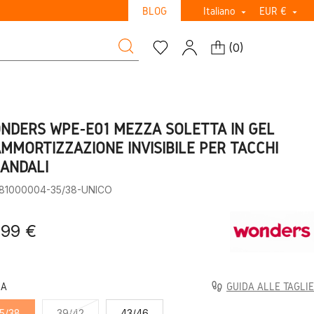
BLOG
Italiano
EUR €


(
0
)
NDERS WPE-E01 MEZZA SOLETTA IN GEL
AMMORTIZZAZIONE INVISIBILE PER TACCHI
SANDALI
:81000004-35/38-UNICO
,99 €
LA
GUIDA ALLE TAGLIE
5/38
39/42
43/46