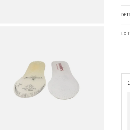
DET
LO 