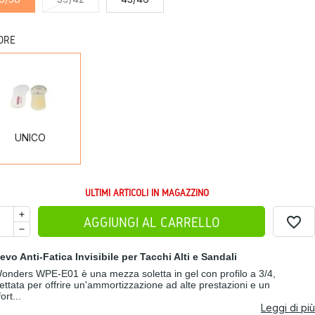
ORE
UNICO
UNICO
ULTIMI ARTICOLI IN MAGAZZINO
favorite_border
AGGIUNGI AL CARRELLO
ievo Anti-Fatica Invisibile per Tacchi Alti e Sandali
onders WPE-E01 è una mezza soletta in gel con profilo a 3/4,
ettata per offrire un'ammortizzazione ad alte prestazioni e un
ort...
Leggi di più