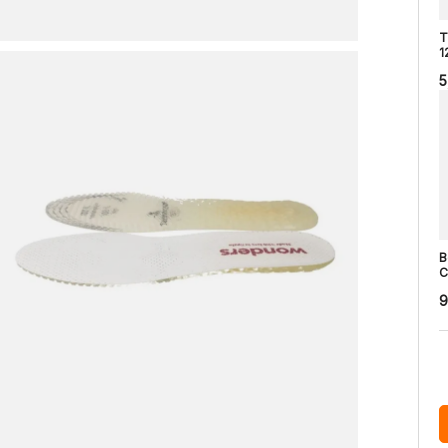
T
1
5
B
C
9