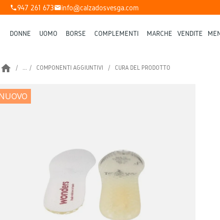
947 261 673
info@calzadosvesga.com
phone
mail
DONNE
UOMO
BORSE
COMPLEMENTI
MARCHE
VENDITE
MEN
home
...
COMPONENTI AGGIUNTIVI
CURA DEL PRODOTTO
NUOVO