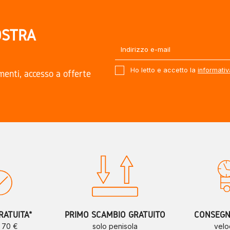
OSTRA
Ho letto e accetto la
informativ
amenti, accesso a offerte
.
RATUITA*
PRIMO SCAMBIO GRATUITO
CONSEGNE
a 70 €
solo penisola
velo