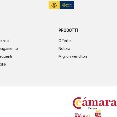
PRODOTTI
e resi
Offerte
 pagamento
Notizia
equenti
Migliori venditori
glie