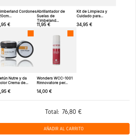
imberland Cordones
Abrillantador de
Kit de Limpieza y
20cm...
Suelas de
Cuidado para...
Timbeland...
,95 €
11,95 €
34,95 €
etún Nutre y da
Wonders WCC-1001
olor Crema de...
Rinnovatore per...
,95 €
14,00 €
Total:
76,80 €
AÑADIR AL CARRITO