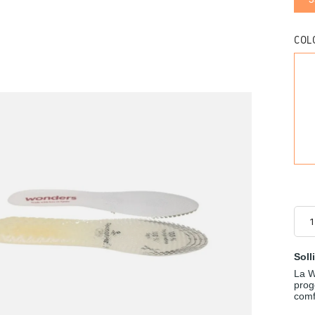
COL
Soll
La W
prog
comf