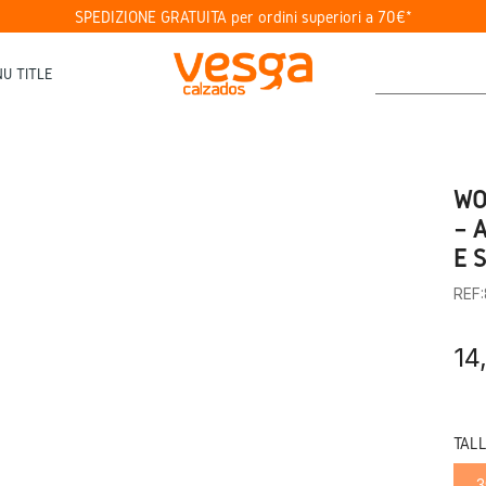
SPEDIZIONE GRATUITA per ordini superiori a 70€*
U TITLE
WO
– 
E 
REF
14
TAL
3