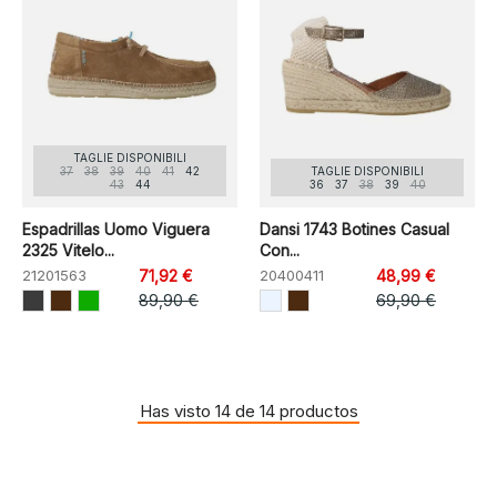
TAGLIE DISPONIBILI
37
38
39
40
41
42
TAGLIE DISPONIBILI
43
44
36
37
38
39
40
Espadrillas Uomo Viguera
Dansi 1743 Botines Casual
2325 Vitelo...
Con...
21201563
71,92 €
20400411
48,99 €
89,90 €
69,90 €
Has visto 14 de 14 productos