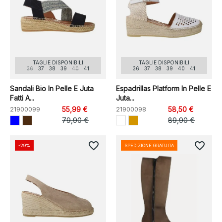
TAGLIE DISPONIBILI
TAGLIE DISPONIBILI
36
37
38
39
40
41
36
37
38
39
40
41
Sandali Bio In Pelle E Juta
Espadrillas Platform In Pelle E
Fatti A...
Juta...
21900099
55,99 €
21900098
58,50 €
79,90 €
89,90 €
favorite_border
favorite_border
-29%
SPEDIZIONE GRATUITA