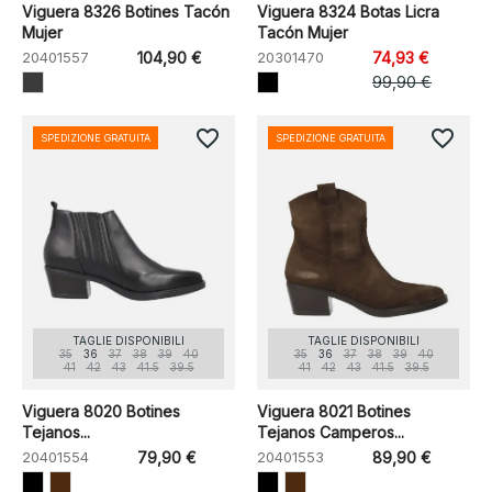
Viguera 8326 Botines Tacón
Viguera 8324 Botas Licra
Mujer
Tacón Mujer
20401557
104,90 €
20301470
74,93 €
99,90 €
favorite_border
favorite_border
SPEDIZIONE GRATUITA
SPEDIZIONE GRATUITA
TAGLIE DISPONIBILI
TAGLIE DISPONIBILI
35
36
37
38
39
40
35
36
37
38
39
40
41
42
43
41.5
39.5
41
42
43
41.5
39.5
Viguera 8020 Botines
Viguera 8021 Botines
Tejanos...
Tejanos Camperos...
20401554
79,90 €
20401553
89,90 €