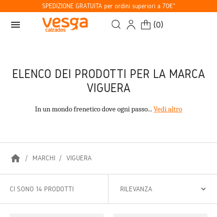
SPEDIZIONE GRATUITA per ordini superiori a 70€*
menu
(
0
)
ELENCO DEI PRODOTTI PER LA MARCA
VIGUERA
In un mondo frenetico dove ogni passo...
Vedi altro
home
MARCHI
VIGUERA
CI SONO 14 PRODOTTI