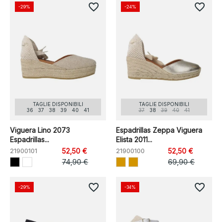
favorite_border
favorite_border
-29%
-24%
TAGLIE DISPONIBILI
TAGLIE DISPONIBILI
36
37
38
39
40
41
37
38
39
40
41
Viguera Lino 2073
Espadrillas Zeppa Viguera
Espadrillas...
Elista 2011...
21900101
52,50 €
21900100
52,50 €
74,90 €
69,90 €
favorite_border
favorite_border
-29%
-34%