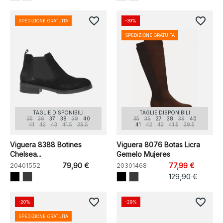
favorite_border
favorite_border
SPEDIZIONE GRATUITA
-39%
SPEDIZIONE GRATUITA
TAGLIE DISPONIBILI
TAGLIE DISPONIBILI
35
36
37
38
39
40
35
36
37
38
39
40
41
42
43
41.5
39.5
41
42
43
41.5
39.5
Viguera 8388 Botines
Viguera 8076 Botas Licra
Chelsea...
Gemelo Mujeres
20401552
79,90 €
20301468
77,99 €
129,90 €
favorite_border
favorite_border
-20%
-29%
SPEDIZIONE GRATUITA