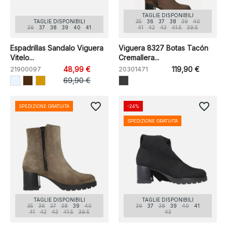
TAGLIE DISPONIBILI
TAGLIE DISPONIBILI
35
36
37
38
39
40
36
37
38
39
40
41
41
42
43
41.5
39.5
Espadrillas Sandalo Viguera
Viguera 8327 Botas Tacón
Vitelo...
Cremallera...
21900097
48,99 €
20301471
119,90 €
69,90 €
favorite_border
favorite_border
SPEDIZIONE GRATUITA
-24%
SPEDIZIONE GRATUITA
TAGLIE DISPONIBILI
TAGLIE DISPONIBILI
35
36
37
38
39
40
36
37
38
39
40
41
41
42
43
41.5
39.5
43