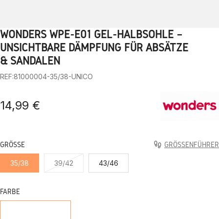
WONDERS WPE-E01 GEL-HALBSOHLE –
1
2
3
4
5
6
7
8
9
10
UNSICHTBARE DÄMPFUNG FÜR ABSÄTZE
& SANDALEN
REF:81000004-35/38-UNICO
14,99 €
GRÖSSE
GRÖSSENFÜHRER
35/38
39/42
43/46
FARBE
NUR