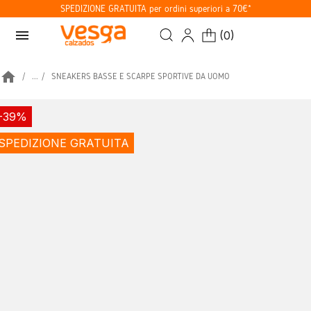
SPEDIZIONE GRATUITA per ordini superiori a 70€*
menu
(
0
)
home
...
SNEAKERS BASSE E SCARPE SPORTIVE DA UOMO
-39%
SPEDIZIONE GRATUITA