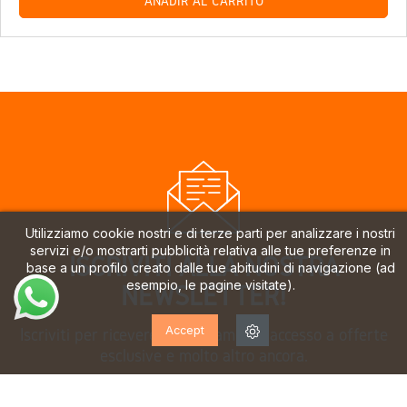
AÑADIR AL CARRITO
Utilizziamo cookie nostri e di terze parti per analizzare i nostri
servizi e/o mostrarti pubblicità relativa alle tue preferenze in
ISCRIVITI ALLA NOSTRA
base a un profilo creato dalle tue abitudini di navigazione (ad
esempio, le pagine visitate).
NEWSLETTER!
Accept
Iscriviti per ricevere aggiornamenti, accesso a offerte
esclusive e molto altro ancora.