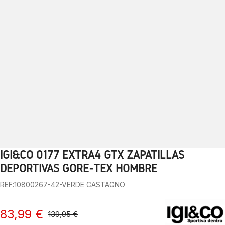
IGI&CO 0177 EXTRA4 GTX ZAPATILLAS
1
2
3
4
5
6
7
8
9
10
DEPORTIVAS GORE-TEX HOMBRE
REF:10800267-42-VERDE CASTAGNO
83,99 €
139,95 €