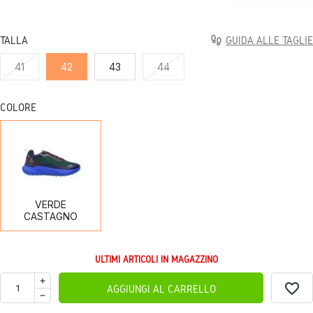
TALLA
GUIDA ALLE TAGLIE
41
42
43
44
COLORE
VERDE
CASTAGNO
VERDE
CASTAGNO
ULTIMI ARTICOLI IN MAGAZZINO
favorite_border
AGGIUNGI AL CARRELLO