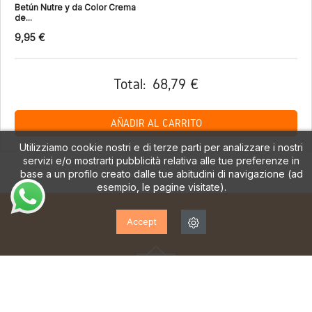
Betún Nutre y da Color Crema
de...
9,95 €
Total:
68,79 €
AÑADIR AL CARRITO
Utilizziamo cookie nostri e di terze parti per analizzare i nostri
servizi e/o mostrarti pubblicità relativa alle tue preferenze in
base a un profilo creato dalle tue abitudini di navigazione (ad
esempio, le pagine visitate).
Accept