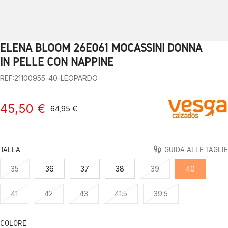
ELENA BLOOM 26E061 MOCASSINI DONNA
1
2
3
4
5
6
7
8
9
10
IN PELLE CON NAPPINE
REF:21100955-40-LEOPARDO
45,50 €
64,95 €
TALLA
GUIDA ALLE TAGLIE
35
36
37
38
39
40
41
42
43
41.5
39.5
COLORE