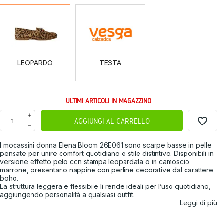
LEOPARDO
TESTA
LEOPARDO
TESTA
ULTIMI ARTICOLI IN MAGAZZINO
favorite_border
AGGIUNGI AL CARRELLO
I mocassini donna Elena Bloom 26E061 sono scarpe basse in pelle
pensate per unire comfort quotidiano e stile distintivo. Disponibili in
versione effetto pelo con stampa leopardata o in camoscio
marrone, presentano nappine con perline decorative dal carattere
boho.
La struttura leggera e flessibile li rende ideali per l’uso quotidiano,
aggiungendo personalità a qualsiasi outfit.
Leggi di più