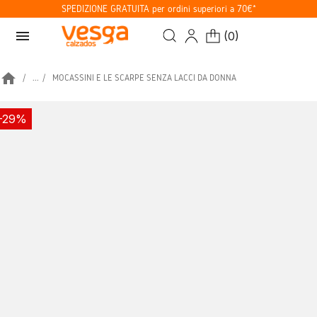
SPEDIZIONE GRATUITA per ordini superiori a 70€*
menu
(
0
)
home
...
MOCASSINI E LE SCARPE SENZA LACCI DA DONNA
-29%