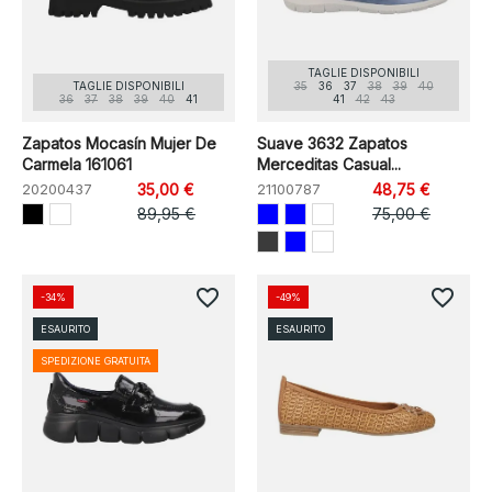
TAGLIE DISPONIBILI
TAGLIE DISPONIBILI
35
36
37
38
39
40
36
37
38
39
40
41
41
42
43
Zapatos Mocasín Mujer De
Suave 3632 Zapatos
Carmela 161061
Merceditas Casual...
20200437
35,00 €
21100787
48,75 €
89,95 €
75,00 €
favorite_border
favorite_border
-34%
-49%
ESAURITO
ESAURITO
SPEDIZIONE GRATUITA