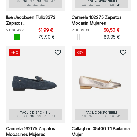
35
36
37
38
39
40
TAGLIE DISPONIBILI
41
42
43
36
37
38
39
40
41
Ilse Jacobsen Tulip3373
Carmela 162275 Zapatos
Zapatos...
Mocasín Mujeres
21100937
51,99 €
21100934
58,50 €
79,90 €
89,95 €
favorite_border
favorite_border
-34%
-35%
TAGLIE DISPONIBILI
TAGLIE DISPONIBILI
36
37
38
39
40
41
36
37
38
39
40
41
Carmela 162175 Zapatos
Callaghan 35400 T1 Bailarina
Mocasines Mujeres
Mujer