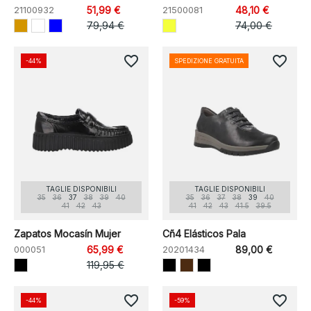
21100932
51,99 €
21500081
48,10 €
79,94 €
74,00 €
favorite_border
favorite_border
-44%
SPEDIZIONE GRATUITA
TAGLIE DISPONIBILI
TAGLIE DISPONIBILI
35
36
37
38
39
40
35
36
37
38
39
40
41
42
43
41
42
43
41.5
39.5
Zapatos Mocasín Mujer
Cñ4 Elásticos Pala
000051
65,99 €
20201434
89,00 €
119,95 €
favorite_border
favorite_border
-44%
-59%