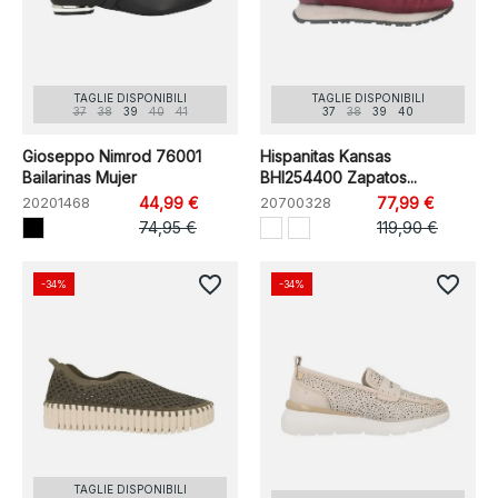
TAGLIE DISPONIBILI
TAGLIE DISPONIBILI
37
38
39
40
41
37
38
39
40
Gioseppo Nimrod 76001
Hispanitas Kansas
Bailarinas Mujer
BHI254400 Zapatos...
20201468
44,99 €
20700328
77,99 €
74,95 €
119,90 €
favorite_border
favorite_border
-34%
-34%
TAGLIE DISPONIBILI