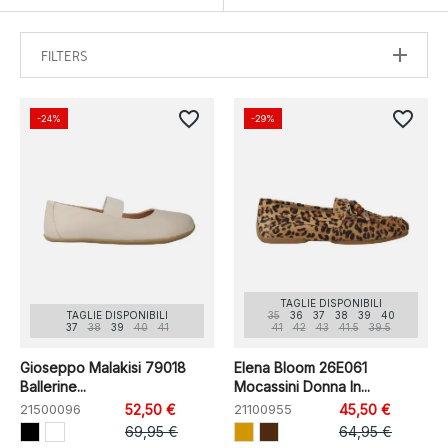
FILTERS
favorite_border
favorite_border
-24%
-29%
TAGLIE DISPONIBILI
TAGLIE DISPONIBILI
35
36
37
38
39
40
37
38
39
40
41
41
42
43
41.5
39.5
Gioseppo Malakisi 79018
Elena Bloom 26E061
Ballerine...
Mocassini Donna In...
21500096
52,50 €
21100955
45,50 €
69,95 €
64,95 €