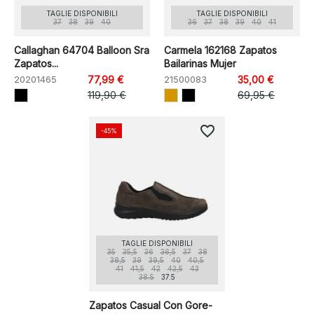
TAGLIE DISPONIBILI
TAGLIE DISPONIBILI
37
38
39
40
36
37
38
39
40
41
Callaghan 64704 Balloon Sra
Carmela 162168 Zapatos
Zapatos...
Bailarinas Mujer
20201465
77,99 €
21500083
35,00 €
119,90 €
69,95 €
favorite_border
-45%
TAGLIE DISPONIBILI
35
35,5
36
36,5
37
38
38,5
39
39,5
40
40,5
41
41,5
42
42,5
43
38.5
37.5
Zapatos Casual Con Gore-