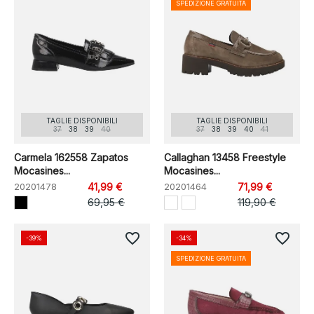
SPEDIZIONE GRATUITA
TAGLIE DISPONIBILI
TAGLIE DISPONIBILI
37
38
39
40
37
38
39
40
41
Carmela 162558 Zapatos
Callaghan 13458 Freestyle
Mocasines...
Mocasines...
20201478
41,99 €
20201464
71,99 €
69,95 €
119,90 €
favorite_border
favorite_border
-39%
-34%
SPEDIZIONE GRATUITA