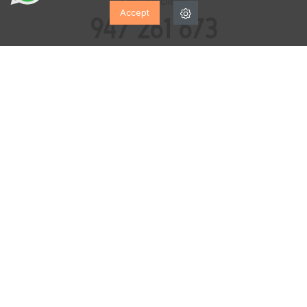
Servizio clienti
Accept
947 261 673
Lunedì - Sabato
10:00h. a 14:00h.
17:00h. a 20:00h.
Metodi di pagamento