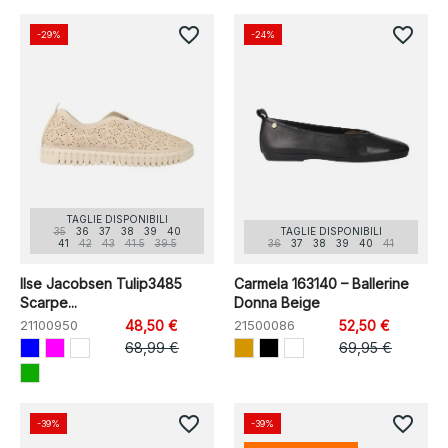
favorite_border
favorite_border
-29%
-24%
TAGLIE DISPONIBILI
35
36
37
38
39
40
TAGLIE DISPONIBILI
41
42
43
41.5
39.5
36
37
38
39
40
41
Ilse Jacobsen Tulip3485
Carmela 163140 – Ballerine
Scarpe...
Donna Beige
21100950
48,50 €
21500086
52,50 €
68,99 €
69,95 €
favorite_border
favorite_border
-39%
-39%