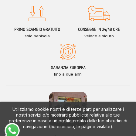
PRIMO SCAMBIO GRATUITO
CONSEGNE IN 24/48 ORE
solo penisola
veloce e sicuro
GARANZIA EUROPEA
fino a due anni
Utilizziamo cookie nostri e di terze parti per analizzare i
nostri servizi e/o mostrarti pubblicità relativa alle tue
preferenze in base a un profilo creato dalle tue abitudini di
navigazione (ad esempio, le pagine visitate).