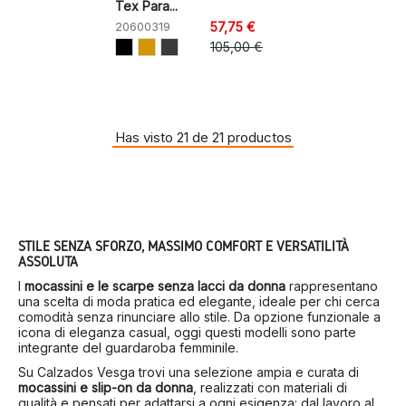
Tex Para...
20600319
57,75 €
105,00 €
Has visto 21 de 21 productos
STILE SENZA SFORZO, MASSIMO COMFORT E VERSATILITÀ
ASSOLUTA
I
mocassini e le scarpe senza lacci da donna
rappresentano
una scelta di moda pratica ed elegante, ideale per chi cerca
comodità senza rinunciare allo stile. Da opzione funzionale a
icona di eleganza casual, oggi questi modelli sono parte
integrante del guardaroba femminile.
Su Calzados Vesga trovi una selezione ampia e curata di
mocassini e slip-on da donna
, realizzati con materiali di
qualità e pensati per adattarsi a ogni esigenza: dal lavoro al