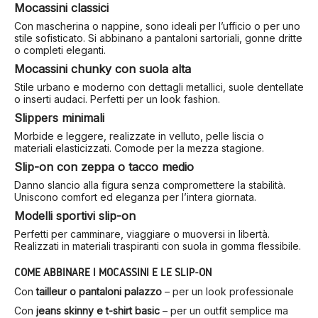
Mocassini classici
Con mascherina o nappine, sono ideali per l’ufficio o per uno
stile sofisticato. Si abbinano a pantaloni sartoriali, gonne dritte
o completi eleganti.
Mocassini chunky con suola alta
Stile urbano e moderno con dettagli metallici, suole dentellate
o inserti audaci. Perfetti per un look fashion.
Slippers minimali
Morbide e leggere, realizzate in velluto, pelle liscia o
materiali elasticizzati. Comode per la mezza stagione.
Slip-on con zeppa o tacco medio
Danno slancio alla figura senza compromettere la stabilità.
Uniscono comfort ed eleganza per l’intera giornata.
Modelli sportivi slip-on
Perfetti per camminare, viaggiare o muoversi in libertà.
Realizzati in materiali traspiranti con suola in gomma flessibile.
COME ABBINARE I MOCASSINI E LE SLIP-ON
Con
tailleur o pantaloni palazzo
– per un look professionale
Con
jeans skinny e t-shirt basic
– per un outfit semplice ma