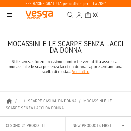
SPEDIZIONE GRATUITA per ordini superiori a 70€*
menu
(
0
)
MOCASSINI E LE SCARPE SENZA LACCI
DA DONNA
Stile senza sforzo, massimo comfort e versatilità assoluta I
mocassini e le scarpe senza lacci da donna rappresentano una
scelta di moda...
Vedi altro
home
...
SCARPE CASUAL DA DONNA
MOCASSINI E LE
SCARPE SENZA LACCI DA DONNA
CI SONO 21 PRODOTTI