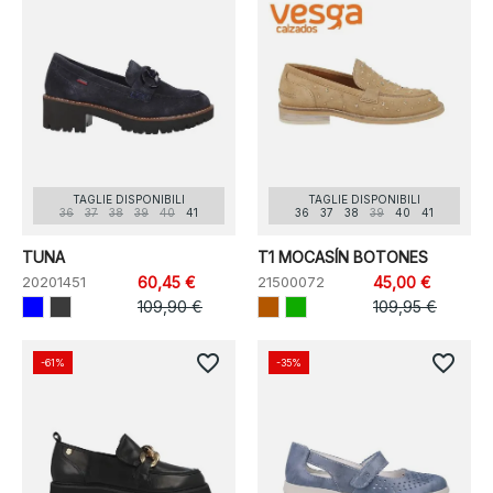
TAGLIE DISPONIBILI
TAGLIE DISPONIBILI
36
37
38
39
40
41
36
37
38
39
40
41
TUNA
T1 MOCASÍN BOTONES
20201451
60,45 €
21500072
45,00 €
109,90 €
109,95 €
favorite_border
favorite_border
-61%
-35%