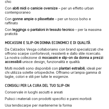
chic
Con
abiti midi o camicie oversize
– per un effetto urban
contemporaneo
Con
gonne ampie o plissettate
– per un tocco boho e
raffinato
Con
leggings o pantaloni in tessuto tecnico
– per la massima
praticità
MOCASSINI E SLIP-ON DONNA ECONOMICI E DI QUALITÀ
Da Calzados Vesga collaboriamo con brand specializzati che
offrono scarpe confortevoli, resistenti e dallo stile ricercato.
La nostra collezione di
mocassini e slip-on da donna a prezzi
accessibili
unisce design, funzionalità e qualità.
Molti modelli sono disponibili con
plantari estraibili
, ideali per
chi utilizza solette ortopediche. Offriamo un’ampia gamma di
taglie, colori e stili per tutte le esigenze.
CONSIGLI PER LA CURA DEL TUO SLIP-ON
Conservale in luoghi asciutti e areati
Pulisci i materiali con prodotti specifici e panni morbidi
Usa tendiscarpe per mantenerne la forma