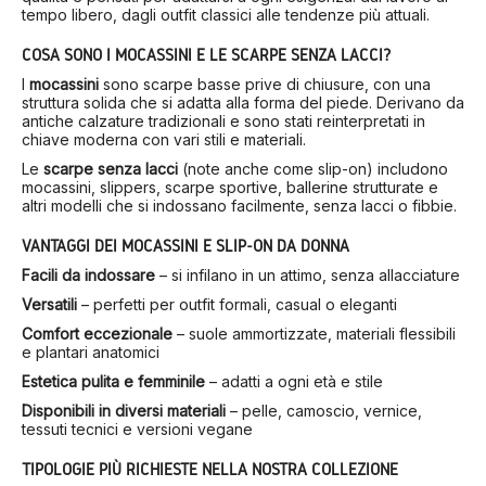
tempo libero, dagli outfit classici alle tendenze più attuali.
COSA SONO I MOCASSINI E LE SCARPE SENZA LACCI?
I
mocassini
sono scarpe basse prive di chiusure, con una
struttura solida che si adatta alla forma del piede. Derivano da
antiche calzature tradizionali e sono stati reinterpretati in
chiave moderna con vari stili e materiali.
Le
scarpe senza lacci
(note anche come slip-on) includono
mocassini, slippers, scarpe sportive, ballerine strutturate e
altri modelli che si indossano facilmente, senza lacci o fibbie.
VANTAGGI DEI MOCASSINI E SLIP-ON DA DONNA
Facili da indossare
– si infilano in un attimo, senza allacciature
Versatili
– perfetti per outfit formali, casual o eleganti
Comfort eccezionale
– suole ammortizzate, materiali flessibili
e plantari anatomici
Estetica pulita e femminile
– adatti a ogni età e stile
Disponibili in diversi materiali
– pelle, camoscio, vernice,
tessuti tecnici e versioni vegane
TIPOLOGIE PIÙ RICHIESTE NELLA NOSTRA COLLEZIONE