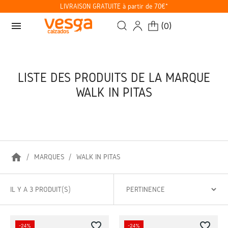
LIVRAISON GRATUITE à partir de 70€*
menu
(
0
)
LISTE DES PRODUITS DE LA MARQUE
WALK IN PITAS
home
MARQUES
WALK IN PITAS
IL Y A 3 PRODUIT(S)
favorite_border
favorite_border
-24%
-24%