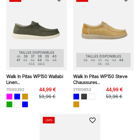
TAILLES DISPONIBLES
35
36
37
38
39
40
TAILLES DISPONIBLES
41
42
43
44
45
46
39
40
41
42
43
44
41.5
39.5
45
46
Walk In Pitas WP150 Wallabi
Walk In Pitas WP150 Steve
Linen...
Chaussures...
11500392
44,99 €
21100952
44,99 €
59,96 €
59,96 €
favorite_border
-24%