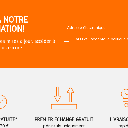
À NOTRE
ATION!
J'ai lu et j'accepte la
politique 
es mises à jour, accéder à
plus encore.
RATUITE*
PREMIER ÉCHANGE GRATUIT
LIVRAIS
 70 €
péninsule uniquement
rapi