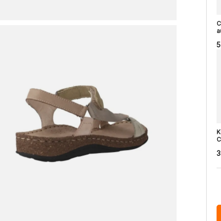
C
a
5
K
C
3