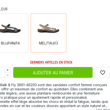
LEUR
BLU/FAN/FA
MEL/TAU/CI
BLU/FAN/FA
MEL/TAU/CI
DERNIERS ARTICLES EN STOCK
favorite_border
AJOUTER AU PANIER
Walk & Fly 3861-46200 sont des sandales confort femme conçues
 offrir un maximum de confort au quotidien. Elles combinent une
lle légère, une assise plantaire rembourrée et une fermeture
ro pratique pour un ajustement rapide et personnalisé.
emelle effet liège absorbe les chocs et réduit la fatigue, tandis que
brides en cuir et les couleurs douces apportent un style naturel et...
Lire plus