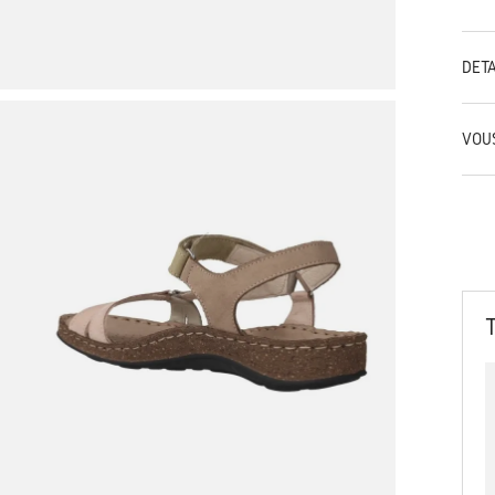
DÉT
VOU