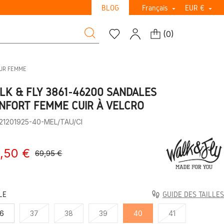
BLOG
Français
EUR €


(
0
)
UR FEMME
LK & FLY 3861-46200 SANDALES
NFORT FEMME CUIR À VELCRO
:21201925-40-MEL/TAU/CI
,50 €
69,95 €
LE
GUIDE DES TAILLES
6
37
38
39
40
41