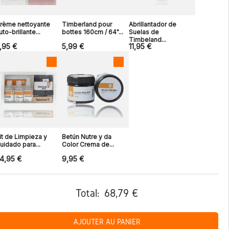
rème nettoyante
Timberland pour
Abrillantador de
uto-brillante...
bottes 160cm / 64"...
Suelas de
Timbeland...
,95 €
5,99 €
11,95 €
it de Limpieza y
Betún Nutre y da
uidado para...
Color Crema de...
4,95 €
9,95 €
Total:
68,79 €
AJOUTER AU PANIER