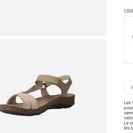
COU
Les 
pour
seme
velc
La s
les 