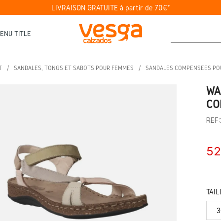
LIVRAISON GRATUITE à partir de 70€*
ENU TITLE
T
SANDALES, TONGS ET SABOTS POUR FEMMES
SANDALES COMPENSÉES PO
WA
CO
REF
52
TAIL
3