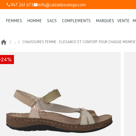
947 261 673
info@calzadosvesga.com
phone
mail
FEMMES
HOMME
SACS
COMPLÉMENTS
MARQUES
VENTE
M
home
...
CHAUSSURES FEMME : ÉLÉGANCE ET CONFORT POUR CHAQUE MOMEN
-24%