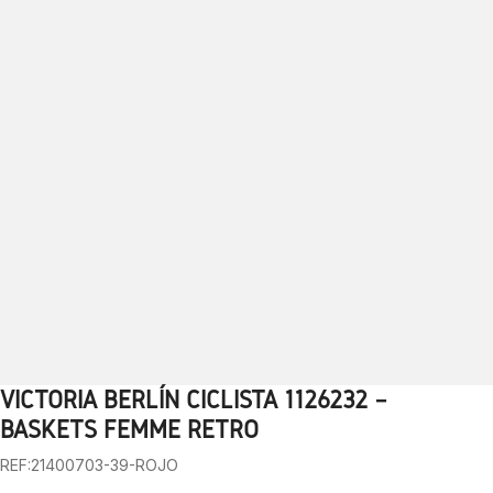
VICTORIA BERLÍN CICLISTA 1126232 –
1
2
3
4
5
6
7
8
9
10
BASKETS FEMME RÉTRO
REF:21400703-39-ROJO