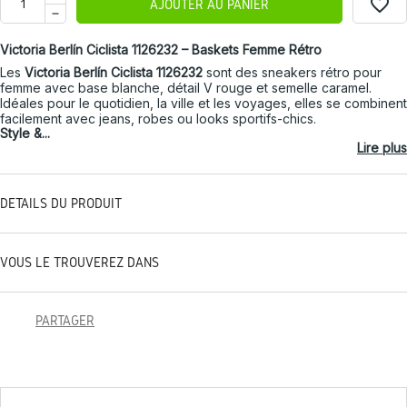
favorite_border
AJOUTER AU PANIER
Victoria Berlín Ciclista 1126232 – Baskets Femme Rétro
Les
Victoria Berlín Ciclista 1126232
sont des sneakers rétro pour
femme avec base blanche, détail V rouge et semelle caramel.
Idéales pour le quotidien, la ville et les voyages, elles se combinent
facilement avec jeans, robes ou looks sportifs-chics.
Style &...
Lire plus
DÉTAILS DU PRODUIT
VOUS LE TROUVEREZ DANS
PARTAGER