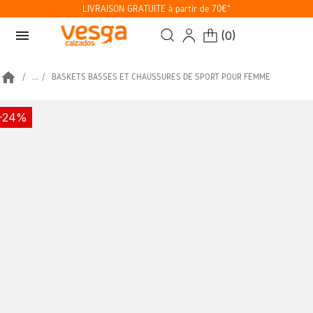
LIVRAISON GRATUITE à partir de 70€*
menu
(
0
)
home
...
BASKETS BASSES ET CHAUSSURES DE SPORT POUR FEMME
-24%