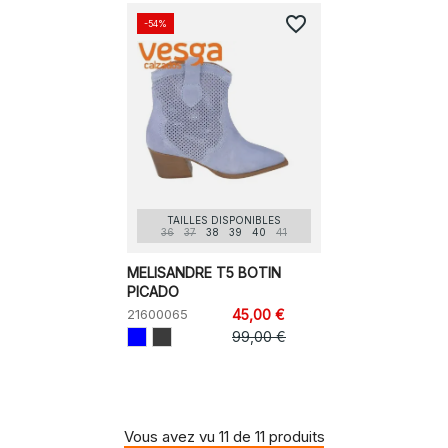
favorite_border
-54%
TAILLES DISPONIBLES
36
37
38
39
40
41
MELISANDRE T5 BOTIN
PICADO
21600065
45,00 €
99,00 €
Vous avez vu 11 de 11 produits