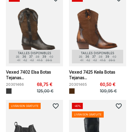
TAILLES DISPONIBLES
TAILLES DISPONIBLES
35
36
37
38
39
40
35
36
37
38
39
40
41
42
43
41.5
39.5
41
42
43
41.5
39.5
Vexed 7402 Elsa Botas
Vexed 7425 Keila Botas
Tejanas...
Tejanas...
20301466
68,75 €
20301465
60,50 €
125,00 €
109,95 €
favorite_border
favorite_border
LIVRAISON GRATUITE
-40%
LIVRAISON GRATUITE