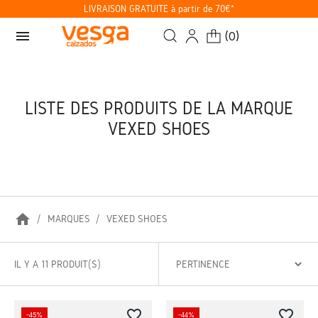
LIVRAISON GRATUITE à partir de 70€*
menu
(
0
)
LISTE DES PRODUITS DE LA MARQUE
VEXED SHOES
home
MARQUES
VEXED SHOES
IL Y A 11 PRODUIT(S)
favorite_border
favorite_border
-45%
-44%