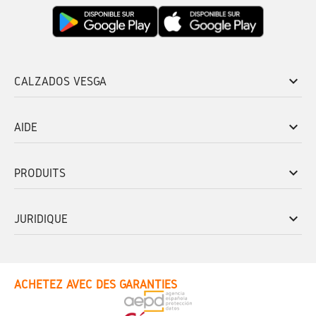
keyboard_arrow_down
CALZADOS VESGA
keyboard_arrow_down
AIDE
keyboard_arrow_down
PRODUITS
keyboard_arrow_down
JURIDIQUE
ACHETEZ AVEC DES GARANTIES