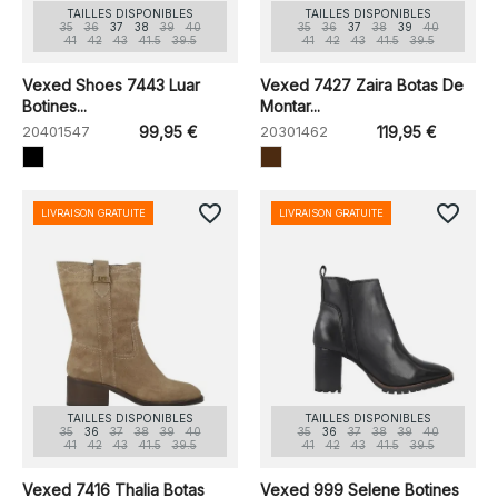
TAILLES DISPONIBLES
TAILLES DISPONIBLES
35
36
37
38
39
40
35
36
37
38
39
40
41
42
43
41.5
39.5
41
42
43
41.5
39.5
Vexed Shoes 7443 Luar
Vexed 7427 Zaira Botas De
Botines...
Montar...
20401547
99,95 €
20301462
119,95 €
favorite_border
favorite_border
LIVRAISON GRATUITE
LIVRAISON GRATUITE
TAILLES DISPONIBLES
TAILLES DISPONIBLES
35
36
37
38
39
40
35
36
37
38
39
40
41
42
43
41.5
39.5
41
42
43
41.5
39.5
Vexed 7416 Thalia Botas
Vexed 999 Selene Botines