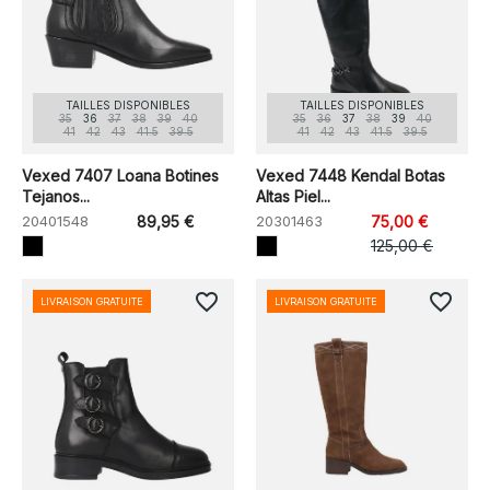
TAILLES DISPONIBLES
TAILLES DISPONIBLES
35
36
37
38
39
40
35
36
37
38
39
40
41
42
43
41.5
39.5
41
42
43
41.5
39.5
Vexed 7407 Loana Botines
Vexed 7448 Kendal Botas
Tejanos...
Altas Piel...
20401548
89,95 €
20301463
75,00 €
125,00 €
favorite_border
favorite_border
LIVRAISON GRATUITE
LIVRAISON GRATUITE