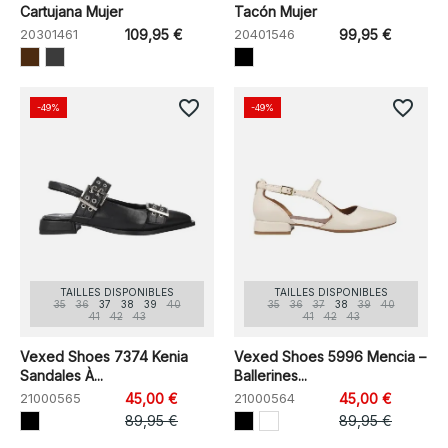
Cartujana Mujer
Tacón Mujer
20301461
109,95 €
20401546
99,95 €
favorite_border
favorite_border
-49%
-49%
TAILLES DISPONIBLES
TAILLES DISPONIBLES
35
36
37
38
39
40
35
36
37
38
39
40
41
42
43
41
42
43
Vexed Shoes 7374 Kenia
Vexed Shoes 5996 Mencia –
Sandales À...
Ballerines...
21000565
45,00 €
21000564
45,00 €
89,95 €
89,95 €