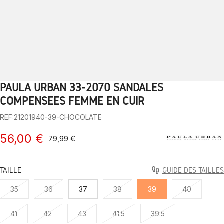
PAULA URBAN 33-2070 SANDALES
1
2
3
4
5
6
7
8
9
COMPENSÉES FEMME EN CUIR
REF:21201940-39-CHOCOLATE
56,00 €
79,99 €
TAILLE
GUIDE DES TAILLES
35
36
37
38
39
40
41
42
43
41.5
39.5