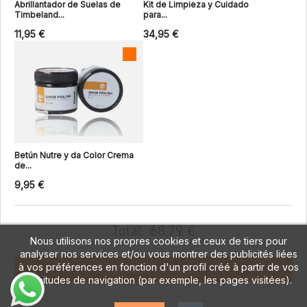
Abrillantador de Suelas de
Kit de Limpieza y Cuidado
Timbeland...
para...
11,95 €
34,95 €
Betún Nutre y da Color Crema
de...
9,95 €
Total:
68,79 €
Nous utilisons nos propres cookies et ceux de tiers pour
analyser nos services et/ou vous montrer des publicités liées
à vos préférences en fonction d'un profil créé à partir de vos
AJOUTER AU PANIER
habitudes de navigation (par exemple, les pages visitées).