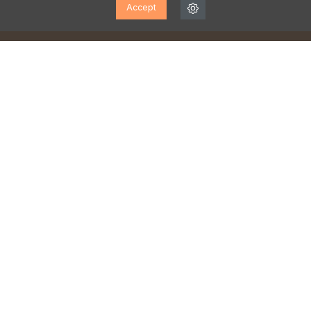
Accept
ABONNEZ-VOUS À NOTRE
LETTRE D'INFORMATION!
Inscrivez-vous pour recevoir des mises à jour, accéder
à des offres exclusives et bien plus encore.