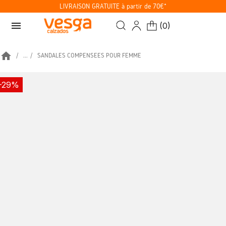
LIVRAISON GRATUITE à partir de 70€*
menu
(
0
)
home
...
SANDALES COMPENSÉES POUR FEMME
-29%