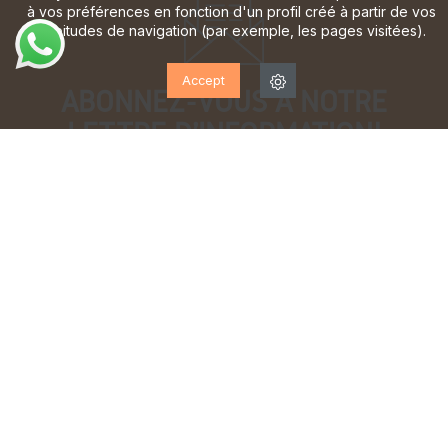
à vos préférences en fonction d'un profil créé à partir de vos
habitudes de navigation (par exemple, les pages visitées).
Accept
ABONNEZ-VOUS À NOTRE
LETTRE D'INFORMATION!
Inscrivez-vous pour recevoir des mises à jour, accéder
à des offres exclusives et bien plus encore.
J'ai lu et j'accepte la
politique de confidentialité