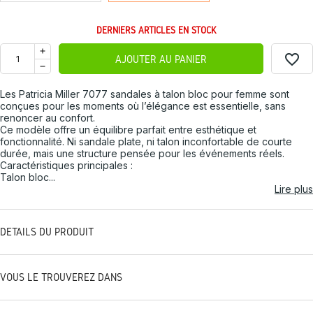
DERNIERS ARTICLES EN STOCK
favorite_border
AJOUTER AU PANIER
Les Patricia Miller 7077 sandales à talon bloc pour femme sont
conçues pour les moments où l’élégance est essentielle, sans
renoncer au confort.
Ce modèle offre un équilibre parfait entre esthétique et
fonctionnalité. Ni sandale plate, ni talon inconfortable de courte
durée, mais une structure pensée pour les événements réels.
Caractéristiques principales :
Talon bloc...
Lire plus
DÉTAILS DU PRODUIT
VOUS LE TROUVEREZ DANS