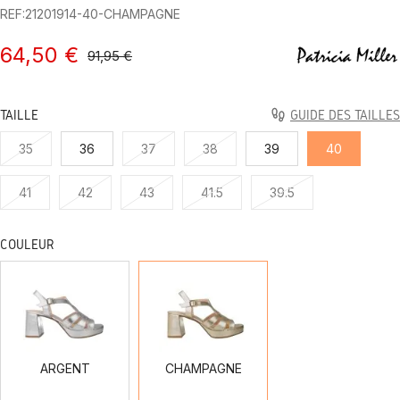
REF:21201914-40-CHAMPAGNE
64,50 €
91,95 €
TAILLE
GUIDE DES TAILLES
35
36
37
38
39
40
41
42
43
41.5
39.5
COULEUR
ARGENT
CHAMPAGNE
ARGENT
CHAMPAGNE