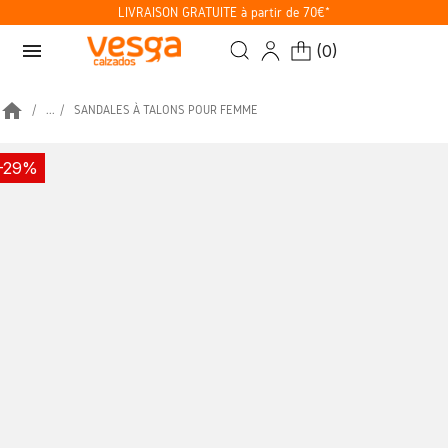
LIVRAISON GRATUITE à partir de 70€*
menu
(
0
)
home
...
SANDALES À TALONS POUR FEMME
-29%