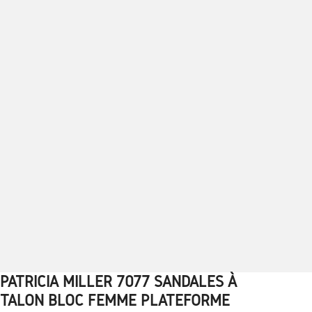
PATRICIA MILLER 7077 SANDALES À
1
2
3
4
5
6
7
8
9
10
TALON BLOC FEMME PLATEFORME