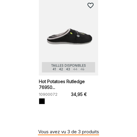
favorite_border
TAILLES DISPONIBLES
41
42
43
44
45
Hot Potatoes Rutledge
76950...
10900072
34,95 €
Vous avez vu 3 de 3 produits