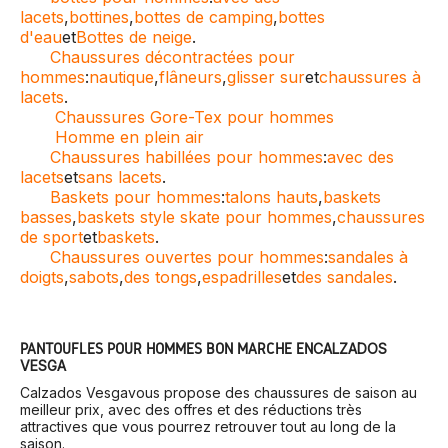
lacets
,
bottines
,
bottes de camping
,
bottes
d'eau
et
Bottes de neige
.
Chaussures décontractées pour
hommes
:
nautique
,
flâneurs
,
glisser sur
et
chaussures à
lacets
.
Chaussures Gore-Tex pour hommes
Homme en plein air
Chaussures habillées pour hommes
:
avec des
lacets
et
sans lacets
.
Baskets pour hommes
:
talons hauts
,
baskets
basses
,
baskets style skate pour hommes
,
chaussures
de sport
et
baskets
.
Chaussures ouvertes pour hommes
:
sandales à
doigts
,
sabots
,
des tongs
,
espadrilles
et
des sandales
.
PANTOUFLES POUR HOMMES BON MARCHÉ EN
CALZADOS
VESGA
Calzados Vesga
vous propose des chaussures de saison au
meilleur prix, avec des offres et des réductions très
attractives que vous pourrez retrouver tout au long de la
saison.