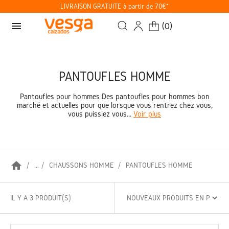
LIVRAISON GRATUITE à partir de 70€*
menu
(
0
)
PANTOUFLES HOMME
Pantoufles pour hommes Des pantoufles pour hommes bon
marché et actuelles pour que lorsque vous rentrez chez vous,
vous puissiez vous...
Voir plus
home
...
CHAUSSONS HOMME
PANTOUFLES HOMME
IL Y A 3 PRODUIT(S)