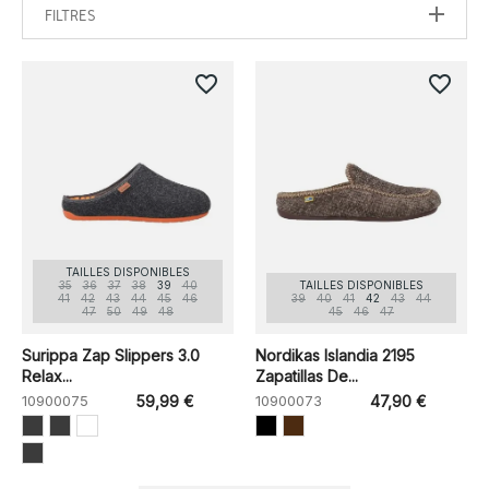
FILTRES
favorite_border
favorite_border
TAILLES DISPONIBLES
35
36
37
38
39
40
TAILLES DISPONIBLES
41
42
43
44
45
46
39
40
41
42
43
44
47
50
49
48
45
46
47
Surippa Zap Slippers 3.0
Nordikas Islandia 2195
Relax...
Zapatillas De...
10900075
59,99 €
10900073
47,90 €