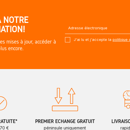
À NOTRE
ATION!
J'ai lu et j'accepte la
politique 
es mises à jour, accéder à
plus encore.
RATUITE*
PREMIER ÉCHANGE GRATUIT
LIVRAIS
 70 €
péninsule uniquement
rapi