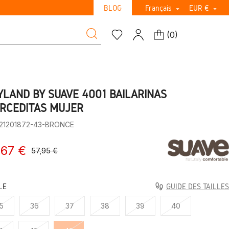
BLOG
Français
EUR €


(
0
)
YLAND BY SUAVE 4001 BAILARINAS
RCEDITAS MUJER
:21201872-43-BRONCE
,67 €
57,95 €
LE
GUIDE DES TAILLES
5
36
37
38
39
40