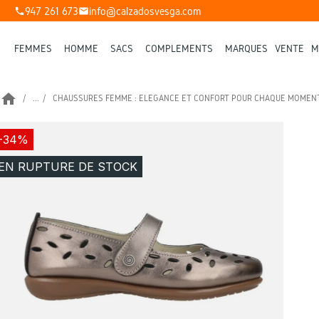
947 261 673
info@calzadosvesga.com
phone
mail
FEMMES
HOMME
SACS
COMPLÉMENTS
MARQUES
VENTE
M
home
...
CHAUSSURES FEMME : ÉLÉGANCE ET CONFORT POUR CHAQUE MOMEN
-34%
EN RUPTURE DE STOCK