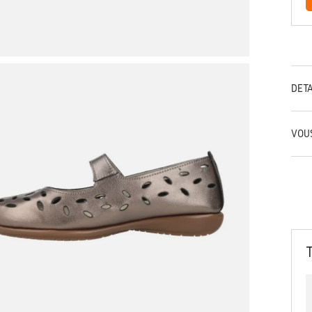
DÉT
VOU