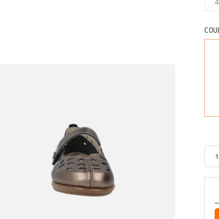
4
COU