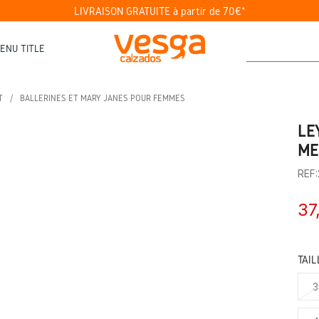
LIVRAISON GRATUITE à partir de 70€*
ENU TITLE
T
BALLERINES ET MARY JANES POUR FEMMES
LE
ME
REF
37
TAIL
3