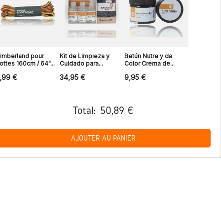
imberland pour
Kit de Limpieza y
Betún Nutre y da
ottes 160cm / 64"...
Cuidado para...
Color Crema de...
,99 €
34,95 €
9,95 €
Total:
50,89 €
AJOUTER AU PANIER