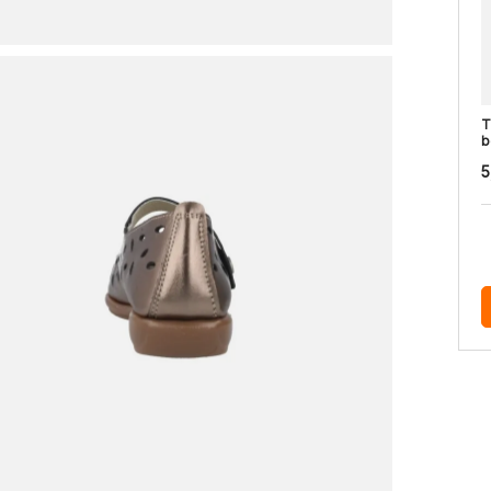
T
b
5