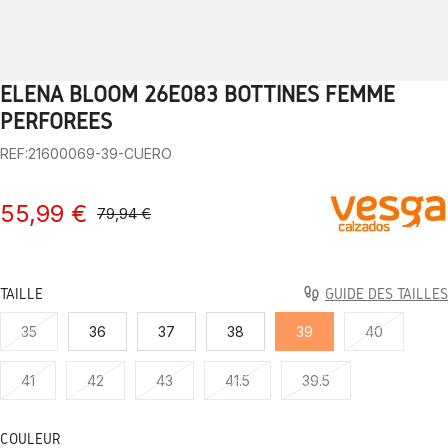
ELENA BLOOM 26E083 BOTTINES FEMME
1
2
3
4
5
6
7
8
9
10
PERFORÉES
REF:21600069-39-CUERO
55,99 €
79,94 €
TAILLE
GUIDE DES TAILLES
35
36
37
38
39
40
41
42
43
41.5
39.5
COULEUR