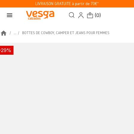
LIVRAISON GRATUITE à partir de 70€*
menu
(
0
)
home
...
BOTTES DE COWBOY, CAMPER ET JEANS POUR FEMMES
-29%