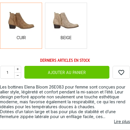
CUIR
BEIGE
CUIR
BEIGE
DERNIERS ARTICLES EN STOCK
favorite_border
AJOUTER AU PANIER
Les bottines Elena Bloom 26E083 pour femme sont conçues pour
allier style, légèreté et confort pendant la mi-saison et l’été. Leur
design perforé apporte non seulement une touche esthétique
moderne, mais favorise également la respirabilité, ce qui les rend
idéales pour les températures douces à chaudes.
Dotées d’un talon large et bas pour plus de stabilité et d’une
fermeture zippée latérale pour un enfilage facile, ces...
Lire plus