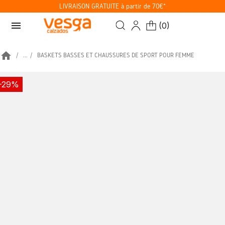
LIVRAISON GRATUITE à partir de 70€*
menu
(
0
)
home
...
BASKETS BASSES ET CHAUSSURES DE SPORT POUR FEMME
-29%