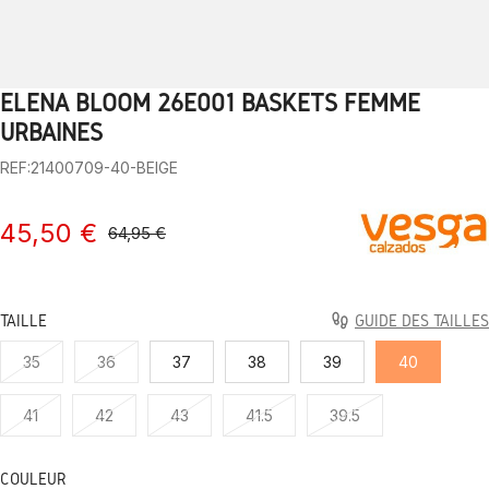
ELENA BLOOM 26E001 BASKETS FEMME
1
2
3
4
5
6
7
8
9
10
URBAINES
REF:21400709-40-BEIGE
45,50 €
64,95 €
TAILLE
GUIDE DES TAILLES
35
36
37
38
39
40
41
42
43
41.5
39.5
COULEUR