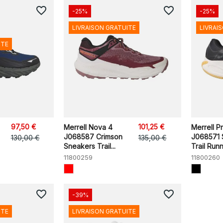
favorite_border
favorite_border
-25%
-25%
LIVRAISON GRATUITE
LIVRAI
ITE
97,50 €
101,25 €
Merrell Nova 4
Merrell 
J068587 Crimson
J068571 
130,00 €
135,00 €
Sneakers Trail...
Trail Runn
11800259
11800260
favorite_border
favorite_border
-39%
ITE
LIVRAISON GRATUITE