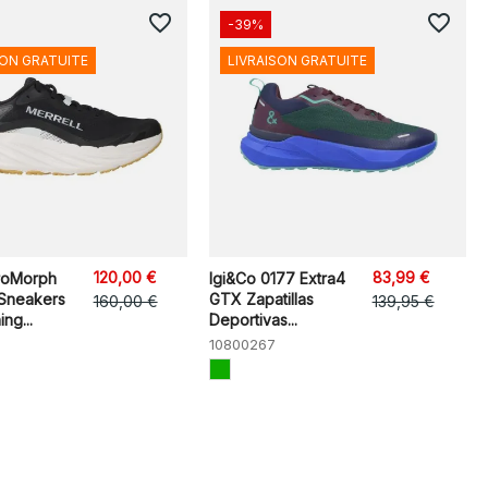
favorite_border
favorite_border
-39%
SON GRATUITE
LIVRAISON GRATUITE
120,00 €
83,99 €
ProMorph
Igi&Co 0177 Extra4
Sneakers
GTX Zapatillas
160,00 €
139,95 €
ing...
Deportivas...
10800267