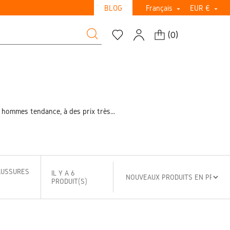
BLOG
Français
EUR €


(
0
)
ommes tendance, à des prix très...
AUSSURES
IL Y A 6
PRODUIT(S)