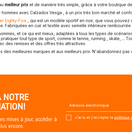
 au
meilleur prix
et de manière très simple, grâce à votre boutique d
 hommes avec Calzados Vesga , à un prix très bon marché et confo
er Eighty-Five
, qui est un modèle sportif en noir, que vous pouvez c
le. Fabriquées en cuir et textile avec semelle intérieure rembourrée 
ommes, et ce qui est mieux, adaptées à tous les types de scénarios
 pratiquer tout type de sport, comme le tennis, running , skate, ... T
c des remises et des offres très attractives.
des meilleures marques et aux meilleurs prix. N'abandonnez pas votr
À NOTRE
ATION!
J'ai lu et j'accepte la
politique 
es mises à jour, accéder à
plus encore.