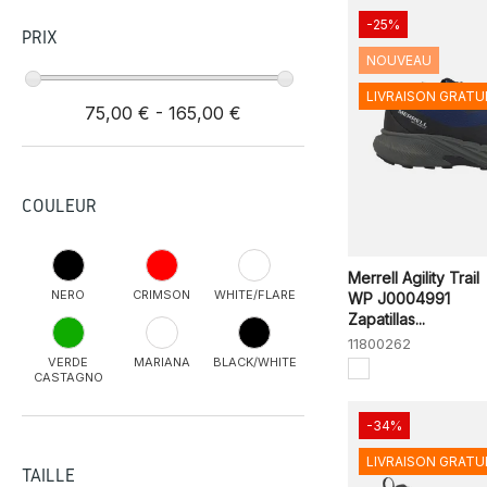
-25%
PRIX
NOUVEAU
LIVRAISON GRATU
75,00 € - 165,00 €
COULEUR
Merrell Agility Trail
NERO
CRIMSON
WHITE/FLARE
WP J0004991
Zapatillas...
11800262
VERDE
MARIANA
BLACK/WHITE
CASTAGNO
-34%
LIVRAISON GRATU
TAILLE