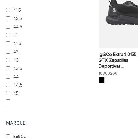
41.5
43.5
44.5
41
41,5
42
Igi&Co Extra4 0155
43
GTX Zapatillas
Deportivas...
43,5
10800266
44
44,5
45
46
MARQUE
Igi&Co