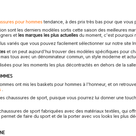
ussures pour hommes
tendance, à des prix très bas pour que vous 
ion sont les derniers modèles sortis cette saison des meilleures ma
signers et
les marques les plus actuelles
du moment, c'est pourquoi n
s variés que vous pouvez facilement sélectionner sur notre site In
tes
et on peut aujourd'hui trouver des modèles spécifiques pour ch
c., mais tous avec un dénominateur commun, un style moderne et actue
sées pour les moments les plus décontractés en dehors de la salle d
HOMMES
mmes ont mis les baskets pour hommes à l'honneur, et on retrouve 
s
.
des chaussures de sport, puisque vous pourrez lui donner une touch
chaussures de sport fabriquées avec des matériaux textiles, qui offr
rmet de faire du sport et de la porter avec vos looks les plus dé
GNE