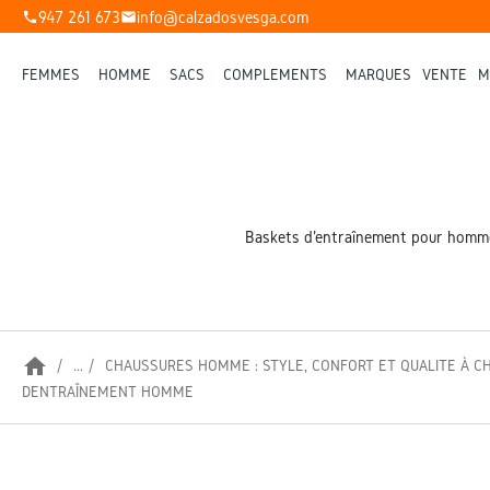
947 261 673
info@calzadosvesga.com
phone
mail
FEMMES
HOMME
SACS
COMPLÉMENTS
MARQUES
VENTE
M
Baskets d'entraînement pour hommes
home
...
CHAUSSURES HOMME : STYLE, CONFORT ET QUALITÉ À C
D’ENTRAÎNEMENT HOMME