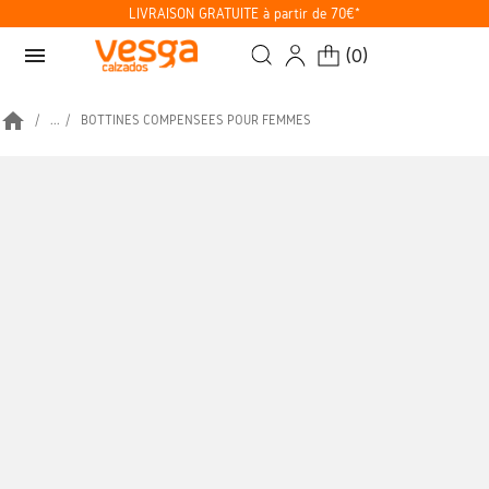
LIVRAISON GRATUITE à partir de 70€*
menu
(
0
)
home
...
BOTTINES COMPENSÉES POUR FEMMES