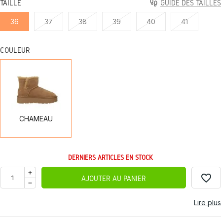
TAILLE
GUIDE DES TAILLES
36
37
38
39
40
41
COULEUR
CHAMEAU
CHAMEAU
DERNIERS ARTICLES EN STOCK
favorite_border
AJOUTER AU PANIER
Lire plus