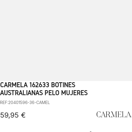
CARMELA 162633 BOTINES
1
2
3
4
5
6
7
8
9
10
AUSTRALIANAS PELO MUJERES
REF:20401596-36-CAMEL
59,95 €