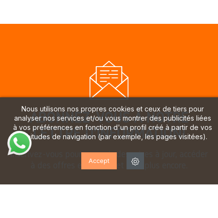
Nous utilisons nos propres cookies et ceux de tiers pour
ABONNEZ-VOUS À NOTRE
analyser nos services et/ou vous montrer des publicités liées
à vos préférences en fonction d'un profil créé à partir de vos
LETTRE D'INFORMATION!
habitudes de navigation (par exemple, les pages visitées).
Inscrivez-vous pour recevoir des mises à jour, accéder
Accept
à des offres exclusives et bien plus encore.