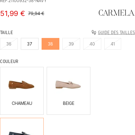
REF:21100932-38-NAVY
51,99 €
79,94 €
TAILLE
GUIDE DES TAILLES
36
37
38
39
40
41
COULEUR
CHAMEAU
BEIGE
CHAMEAU
BEIGE
MARINE