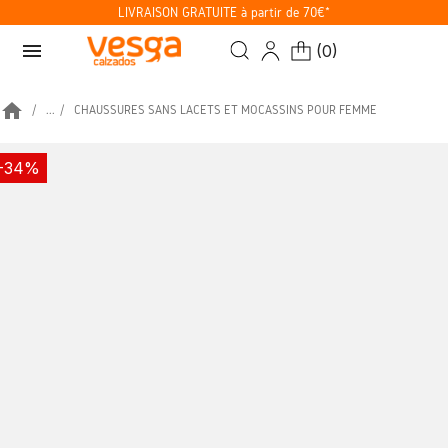
LIVRAISON GRATUITE à partir de 70€*
menu
(
0
)
home
...
CHAUSSURES SANS LACETS ET MOCASSINS POUR FEMME
-34%