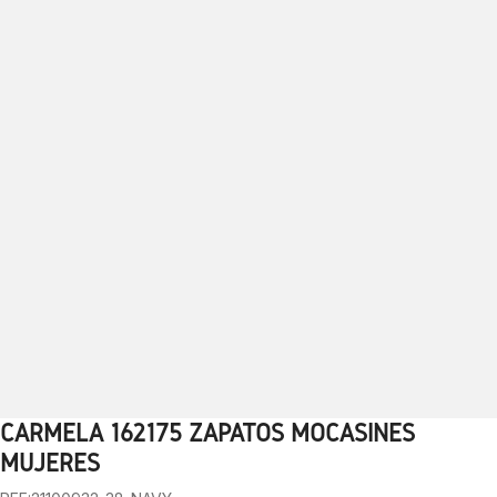
CARMELA 162175 ZAPATOS MOCASINES
1
2
3
4
5
6
7
8
9
10
MUJERES