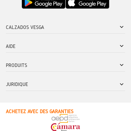
keyboard_arrow_down
CALZADOS VESGA
keyboard_arrow_down
AIDE
keyboard_arrow_down
PRODUITS
keyboard_arrow_down
JURIDIQUE
ACHETEZ AVEC DES GARANTIES