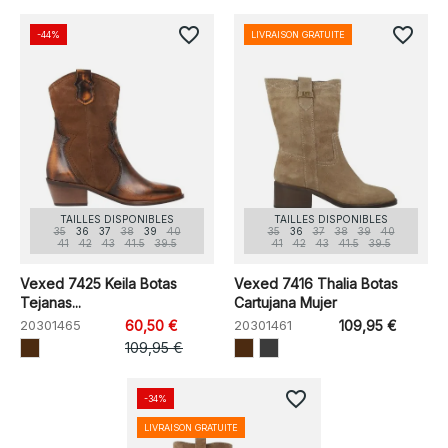
favorite_border
favorite_border
-44%
LIVRAISON GRATUITE
TAILLES DISPONIBLES
TAILLES DISPONIBLES
35
36
37
38
39
40
35
36
37
38
39
40
41
42
43
41.5
39.5
41
42
43
41.5
39.5
Vexed 7425 Keila Botas
Vexed 7416 Thalia Botas
Tejanas...
Cartujana Mujer
20301465
60,50 €
20301461
109,95 €
109,95 €
favorite_border
-34%
LIVRAISON GRATUITE