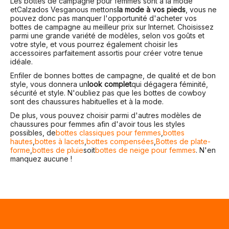
Les bottes de campagne pour femmes sont à la mode
et
Calzados Vesga
nous mettons
la mode à vos pieds
, vous ne
pouvez donc pas manquer l'opportunité d'acheter vos
bottes de campagne au meilleur prix sur Internet. Choisissez
parmi une grande variété de modèles, selon vos goûts et
votre style, et vous pourrez également choisir les
accessoires parfaitement assortis pour créer votre tenue
idéale.
Enfiler de bonnes bottes de campagne, de qualité et de bon
style, vous donnera un
look complet
qui dégagera féminité,
sécurité et style. N'oubliez pas que les bottes de cowboy
sont des chaussures habituelles et à la mode.
De plus, vous pouvez choisir parmi d'autres modèles de
chaussures pour femmes afin d'avoir tous les styles
possibles, de
bottes classiques pour femmes
,
bottes
hautes
,
bottes à lacets
,
bottes compensées
,
Bottes de plate-
forme
,
bottes de pluie
soit
bottes de neige pour femmes
. N'en
manquez aucune !