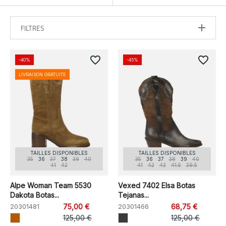
FILTRES
favorite_border
favorite_border
-40%
-45%
LIVRAISON GRATUITE
TAILLES DISPONIBLES
TAILLES DISPONIBLES
35
36
37
38
39
40
35
36
37
38
39
40
41
42
41
42
43
41.5
39.5
Alpe Woman Team 5530
Vexed 7402 Elsa Botas
Dakota Botas...
Tejanas...
20301481
75,00 €
20301466
68,75 €
125,00 €
125,00 €