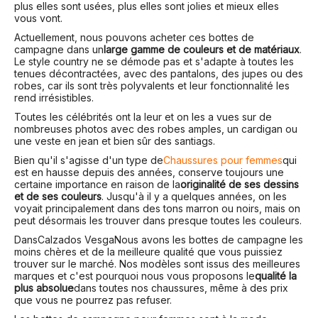
plus elles sont usées, plus elles sont jolies et mieux elles
vous vont.
Actuellement, nous pouvons acheter ces bottes de
campagne dans un
large gamme de couleurs et de matériaux
.
Le style country ne se démode pas et s'adapte à toutes les
tenues décontractées, avec des pantalons, des jupes ou des
robes, car ils sont très polyvalents et leur fonctionnalité les
rend irrésistibles.
Toutes les célébrités ont la leur et on les a vues sur de
nombreuses photos avec des robes amples, un cardigan ou
une veste en jean et bien sûr des santiags.
Bien qu'il s'agisse d'un type de
Chaussures pour femmes
qui
est en hausse depuis des années, conserve toujours une
certaine importance en raison de la
originalité de ses dessins
et de ses couleurs
. Jusqu'à il y a quelques années, on les
voyait principalement dans des tons marron ou noirs, mais on
peut désormais les trouver dans presque toutes les couleurs.
Dans
Calzados Vesga
Nous avons les bottes de campagne les
moins chères et de la meilleure qualité que vous puissiez
trouver sur le marché. Nos modèles sont issus des meilleures
marques et c'est pourquoi nous vous proposons le
qualité la
plus absolue
dans toutes nos chaussures, même à des prix
que vous ne pourrez pas refuser.