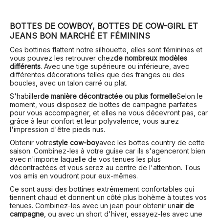
BOTTES DE COWBOY, BOTTES DE COW-GIRL ET
JEANS BON MARCHÉ ET FÉMININS
Ces bottines flattent notre silhouette, elles sont féminines et
vous pouvez les retrouver chez
de nombreux modèles
différents
. Avec une tige supérieure ou inférieure, avec
différentes décorations telles que des franges ou des
boucles, avec un talon carré ou plat.
S'habiller
de manière décontractée ou plus formelle
Selon le
moment, vous disposez de bottes de campagne parfaites
pour vous accompagner, et elles ne vous décevront pas, car
grâce à leur confort et leur polyvalence, vous aurez
l'impression d'être pieds nus.
Obtenir votre
style cow-boy
avec les bottes country de cette
saison. Combinez-les à votre guise car ils s'agenceront bien
avec n'importe laquelle de vos tenues les plus
décontractées et vous serez au centre de l'attention. Tous
vos amis en voudront pour eux-mêmes.
Ce sont aussi des bottines extrêmement confortables qui
tiennent chaud et donnent un côté plus bohème à toutes vos
tenues. Combinez-les avec un jean pour obtenir un
air de
campagne
, ou avec un short d'hiver, essayez-les avec une