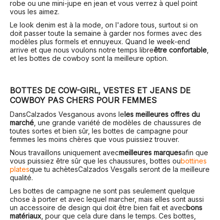
robe ou une mini-jupe en jean et vous verrez à quel point
vous les aimez.
Le look denim est à la mode, on l'adore tous, surtout si on
doit passer toute la semaine à garder nos formes avec des
modèles plus formels et ennuyeux. Quand le week-end
arrive et que nous voulons notre temps libre
être confortable
,
et les bottes de cowboy sont la meilleure option.
BOTTES DE COW-GIRL, VESTES ET JEANS DE
COWBOY PAS CHERS POUR FEMMES
Dans
Calzados Vesga
nous avons le
les meilleures offres du
marché
, une grande variété de modèles de chaussures de
toutes sortes et bien sûr, les bottes de campagne pour
femmes les moins chères que vous puissiez trouver.
Nous travaillons uniquement avec
meilleures marques
afin que
vous puissiez être sûr que les chaussures, bottes ou
bottines
plates
que tu achètes
Calzados Vesga
Ils seront de la meilleure
qualité.
Les bottes de campagne ne sont pas seulement quelque
chose à porter et avec lequel marcher, mais elles sont aussi
un accessoire de design qui doit être bien fait et avec
bons
matériaux
, pour que cela dure dans le temps. Ces bottes,