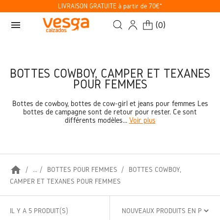
LIVRAISON GRATUITE à partir de 70€*
menu
(
0
)
BOTTES COWBOY, CAMPER ET TEXANES
POUR FEMMES
Bottes de cowboy, bottes de cow-girl et jeans pour femmes Les
bottes de campagne sont de retour pour rester. Ce sont
différents modèles...
Voir plus
home
...
BOTTES POUR FEMMES
BOTTES COWBOY,
CAMPER ET TEXANES POUR FEMMES
IL Y A 5 PRODUIT(S)