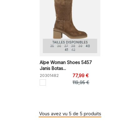
TAILLES DISPONIBLES
35
36
37
38
39
40
41
42
Alpe Woman Shoes 5457
Janis Botas...
20301482
77,99 €
119,95 €
Vous avez vu 5 de 5 produits