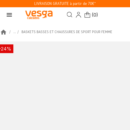
LIVRAISON GRATUITE à partir de 70€*
menu
(
0
)
home
...
BASKETS BASSES ET CHAUSSURES DE SPORT POUR FEMME
-24%