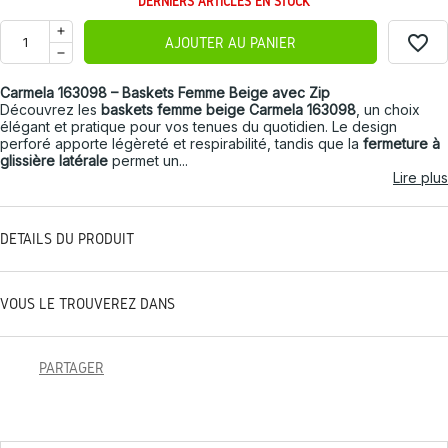
DERNIERS ARTICLES EN STOCK
favorite_border
AJOUTER AU PANIER
Carmela 163098 – Baskets Femme Beige avec Zip
Découvrez les
baskets femme beige Carmela 163098
, un choix
élégant et pratique pour vos tenues du quotidien. Le design
perforé apporte légèreté et respirabilité, tandis que la
fermeture à
glissière latérale
permet un...
Lire plus
DÉTAILS DU PRODUIT
VOUS LE TROUVEREZ DANS
PARTAGER