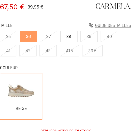
67,50 €
89,95 €
TAILLE
GUIDE DES TAILLES
35
36
37
38
39
40
41
42
43
41.5
39.5
COULEUR
BEIGE
BEIGE