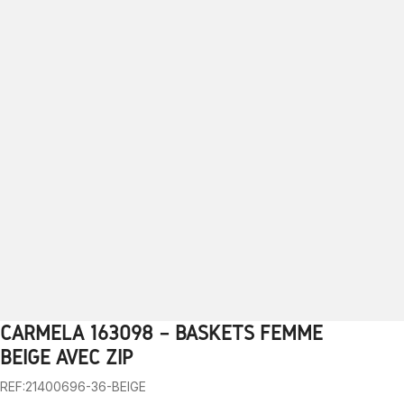
CARMELA 163098 – BASKETS FEMME
1
2
3
4
5
6
7
8
9
BEIGE AVEC ZIP
REF:21400696-36-BEIGE