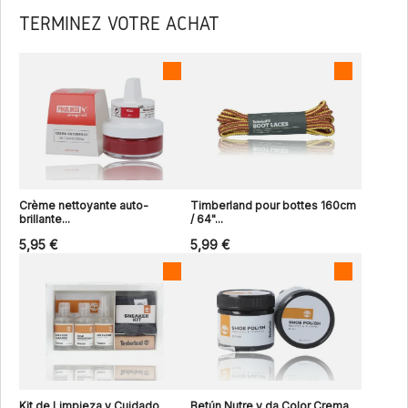
TERMINEZ VOTRE ACHAT
Crème nettoyante auto-
Timberland pour bottes 160cm
brillante...
/ 64"...
5,95 €
5,99 €
Kit de Limpieza y Cuidado
Betún Nutre y da Color Crema