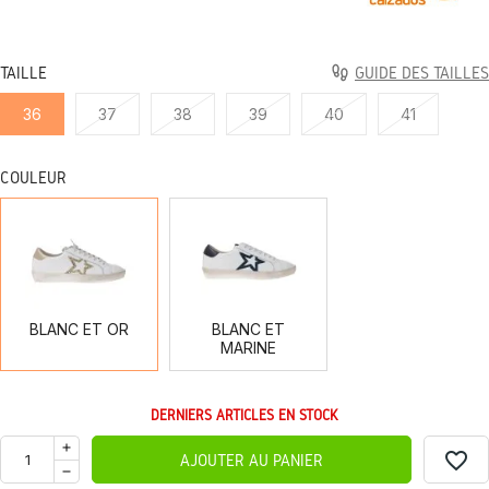
TAILLE
GUIDE DES TAILLES
36
37
38
39
40
41
COULEUR
BLANC
BLANC
ET
ET
OR
MARINE
BLANC ET OR
BLANC ET
MARINE
DERNIERS ARTICLES EN STOCK
favorite_border
AJOUTER AU PANIER