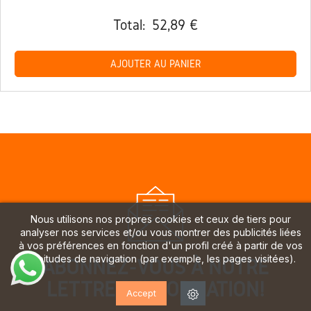
Total:
52,89 €
AJOUTER AU PANIER
Nous utilisons nos propres cookies et ceux de tiers pour
analyser nos services et/ou vous montrer des publicités liées
à vos préférences en fonction d'un profil créé à partir de vos
habitudes de navigation (par exemple, les pages visitées).
ABONNEZ-VOUS À NOTRE
LETTRE D'INFORMATION!
Accept