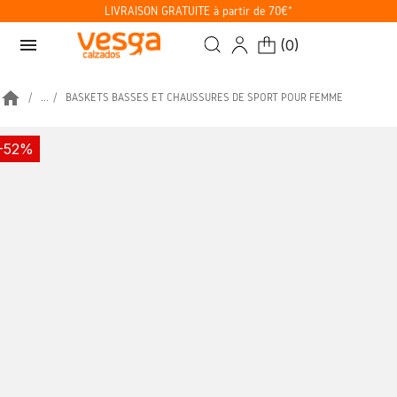
LIVRAISON GRATUITE à partir de 70€*
menu
(
0
)
home
...
BASKETS BASSES ET CHAUSSURES DE SPORT POUR FEMME
-52%