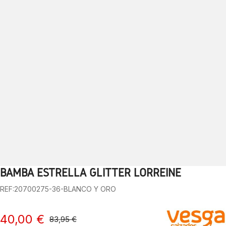
BAMBA ESTRELLA GLITTER LORREINE
1
2
3
4
5
6
7
8
9
10
REF:20700275-36-BLANCO Y ORO
40,00 €
83,95 €