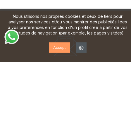
Nous utilisons nos propres cookies et ceux de tiers pour
analyser nos services et/ou vous montrer des publicités liées
à vos préférences en fonction d'un profil créé à partir de vos
habitudes de navigation (par exemple, les pages visitées).
Accept
ABONNEZ-VOUS À NOTRE
LETTRE D'INFORMATION!
Inscrivez-vous pour recevoir des mises à jour, accéder
à des offres exclusives et bien plus encore.