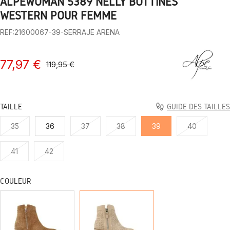
ALPEWOMAN 5389 NELLY BOTTINES
1
2
3
4
5
6
7
8
9
10
WESTERN POUR FEMME
REF:21600067-39-SERRAJE ARENA
77,97 €
119,95 €
TAILLE
GUIDE DES TAILLES
35
36
37
38
39
40
41
42
COULEUR
CUIR
SABLE
DAIM
SERRAJE