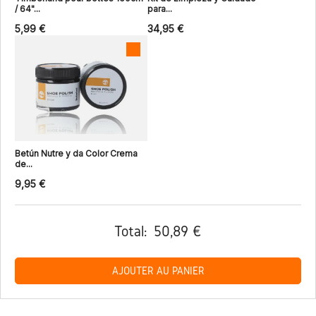
/ 64"...
para...
5,99 €
34,95 €
Betún Nutre y da Color Crema
de...
9,95 €
Total:
50,89 €
AJOUTER AU PANIER