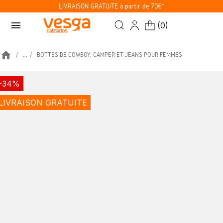
LIVRAISON GRATUITE à partir de 70€*
menu
(
0
)
home
...
BOTTES DE COWBOY, CAMPER ET JEANS POUR FEMMES
-34%
LIVRAISON GRATUITE