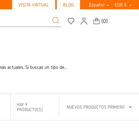
VISITA VIRTUAL
BLOG
Español
EUR €


(
0
)
 actuales. Si buscas un tipo de...
HAY 9
PRODUCTO(S)