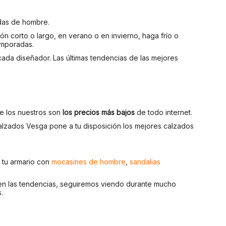
das de hombre.
n corto o largo, en verano o en invierno, haga frío o
temporadas.
ada diseñador. Las últimas tendencias de las mejores
e los nuestros son
los precios más bajos
de todo internet.
alzados Vesga pone a tu disposición los mejores calzados
r tu armario con
mocasines de hombre
,
sandalias
en las tendencias, seguiremos viendo durante mucho
.