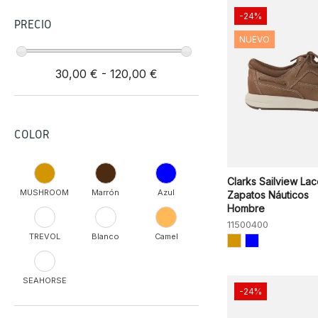
-24%
PRECIO
NUEVO
30,00 € - 120,00 €
COLOR
Clarks Sailview La
MUSHROOM
Marrón
Azul
Zapatos Náuticos
Hombre
11500400
TREVOL
Blanco
Camel
SEAHORSE
-24%