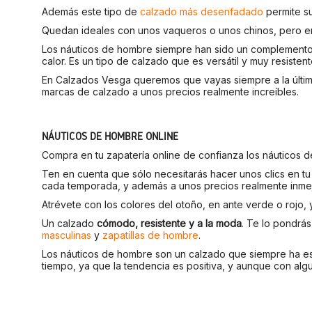
Además este tipo de
calzado más desenfadado
permite su
Quedan ideales con unos vaqueros o unos chinos, pero e
Los náuticos de hombre siempre han sido un complemento id
calor. Es un tipo de calzado que es versátil y muy resiste
En Calzados Vesga queremos que vayas siempre a la última
marcas de calzado a unos precios realmente increíbles.
NÁUTICOS DE HOMBRE ONLINE
Compra en tu zapatería online de confianza los náuticos
Ten en cuenta que sólo necesitarás hacer unos clics en t
cada temporada, y además a unos precios realmente inmej
Atrévete con los colores del otoño, en ante verde o rojo, 
Un calzado
cómodo, resistente y a la moda
. Te lo pondrá
masculinas
y
zapatillas de hombre
.
Los náuticos de hombre son un calzado que siempre ha es
tiempo, ya que la tendencia es positiva, y aunque con algu