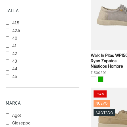
TALLA
41.5
42.5
40
41
42
Walk In Pitas WP15
Ryan Zapatos
43
Náuticos Hombre
44
11500391
45
-24%
MARCA
NUEVO
AGOTADO
Agot
Gioseppo