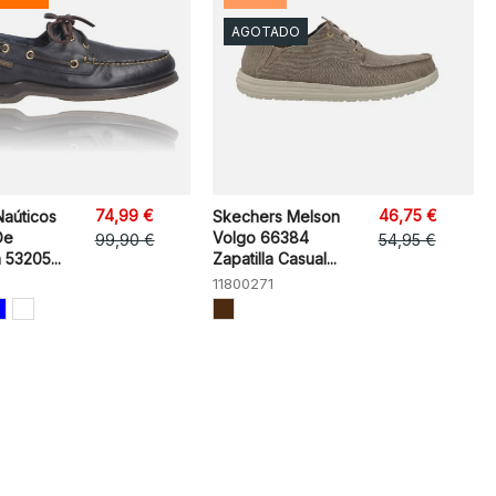
AGOTADO
74,99 €
46,75 €
Naúticos
Skechers Melson
De
Volgo 66384
99,90 €
54,95 €
 53205...
Zapatilla Casual...
11800271