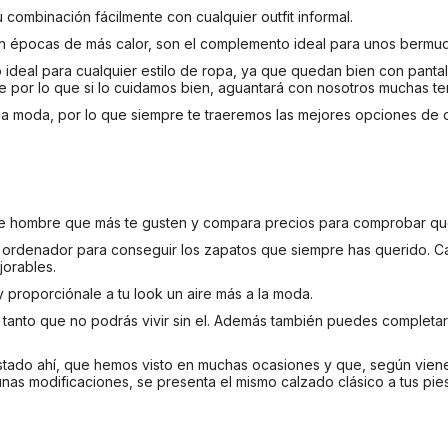
 combinación fácilmente con cualquier outfit informal.
n épocas de más calor, son el complemento ideal para unos bermu
eal para cualquier estilo de ropa, ya que quedan bien con pantaló
nte por lo que si lo cuidamos bien, aguantará con nosotros muchas 
 moda, por lo que siempre te traeremos las mejores opciones de c
 de hombre que más te gusten y compara precios para comprobar qu
u ordenador para conseguir los zapatos que siempre has querido. C
orables.
y proporciónale a tu look un aire más a la moda.
s tanto que no podrás vivir sin el. Además también puedes completa
tado ahí, que hemos visto en muchas ocasiones y que, según vien
nas modificaciones, se presenta el mismo calzado clásico a tus pies