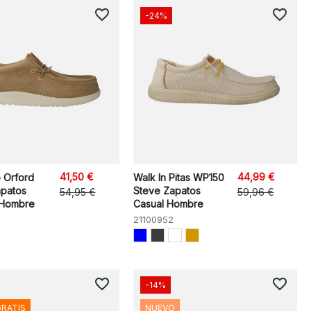
favorite_border
favorite_border
-24%
41,50 €
44,99 €
 Orford
Walk In Pitas WP150
patos
Steve Zapatos
54,95 €
59,96 €
 Hombre
Casual Hombre
21100952
favorite_border
favorite_border
-14%
GRATIS
NUEVO