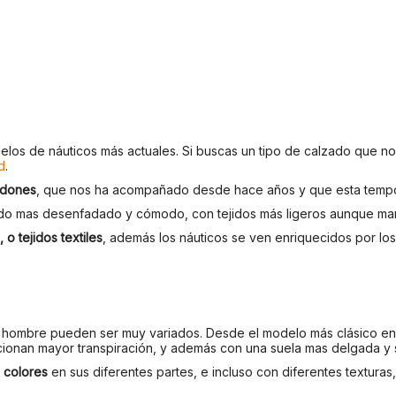
los de náuticos más actuales. Si buscas un tipo de calzado que no
d
.
ordones
, que nos ha acompañado desde hace años y que esta tempo
ado mas desenfadado y cómodo, con tejidos más ligeros aunque man
 o tejidos textiles
, además los náuticos se ven enriquecidos por l
 de hombre pueden ser muy variados. Desde el modelo más clásico en
cionan mayor transpiración, y además con una suela mas delgada y s
 colores
en sus diferentes partes, e incluso con diferentes texturas