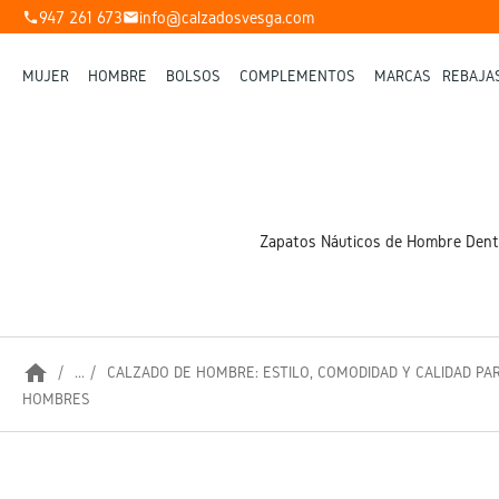
947 261 673
info@calzadosvesga.com
phone
mail
MUJER
HOMBRE
BOLSOS
COMPLEMENTOS
MARCAS
REBAJA
Zapatos Náuticos de Hombre Dentro
home
...
CALZADO DE HOMBRE: ESTILO, COMODIDAD Y CALIDAD PA
HOMBRES