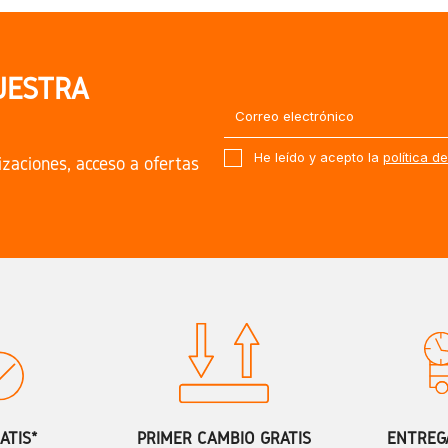
UESTRA
He leído y acepto la
política d
izaciones, acceso a ofertas
ATIS*
PRIMER CAMBIO GRATIS
ENTREGA