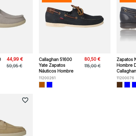
44,99 €
80,50 €
0
Callaghan 51600
Zapatos 
Yate Zapatos
Hombre 
59,95 €
115,00 €
Náuticos Hombre
Callaghan
11200261
11200076
favorite_border