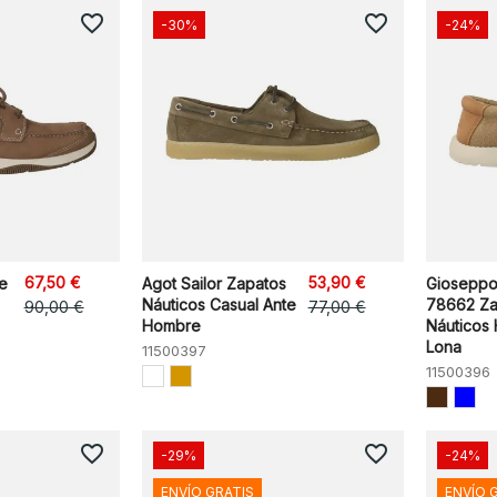
favorite_border
favorite_border
-30%
-24%
67,50 €
53,90 €
ce
Agot Sailor Zapatos
Gioseppo
Náuticos Casual Ante
78662 Za
90,00 €
77,00 €
Hombre
Náuticos
Lona
11500397
11500396
favorite_border
favorite_border
-29%
-24%
ENVÍO GRATIS
ENVÍO 