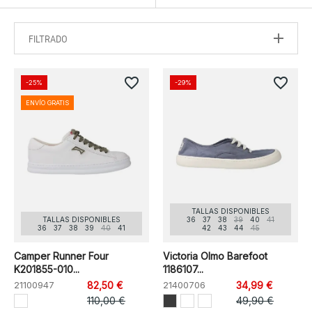
FILTRADO
favorite_border
favorite_border
-25%
-29%
ENVÍO GRATIS
TALLAS DISPONIBLES
TALLAS DISPONIBLES
36
37
38
39
40
41
36
37
38
39
40
41
42
43
44
45
Camper Runner Four
Victoria Olmo Barefoot
K201855-010...
1186107...
21100947
82,50 €
21400706
34,99 €
110,00 €
49,90 €