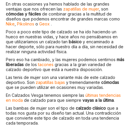
En otras ocasiones ya hemos hablado de las grandes
ventajas que nos ofrecen las
zapatillas de mujer
, son
cómodas y fáciles
de combinar gracias a la multitud de
diseños que podemos encontrar de grandes marcas como
Nike
,
Pikolinos
o
Geox
.
Poco a poco este tipo de calzado se ha ido haciendo un
hueco en nuestras vidas, y hace años no pensábamos en
que utilizaríamos un calzado tan
básico
y encaminado a
hacer deporte, sólo para nuestro día a día, sin necesidad de
realizar ninguna actividad física.
Pero eso ha cambiado, y las mujeres podemos sentirnos
más
liberadas
de los
tacones
gracias a la gran variedad de
calzado deportivo que está a nuestra disposición.
Las tenis de mujer son una variante más de este calzado
deportivo. Son
zapatillas bajas
y tremendamente
cómodas
que se pueden utilizar en ocasiones muy variadas.
En Calzados Vesga tenemos siempre las
últimas tendencias
en moda
de calzado para que siempre
vayas a la última
.
Las bambas de mujer son el tipo de
calzado clásico
que a
todas nos gusta por su diseño tan actual. Una contradicción
que convierte este tipo de calzado en toda una tendencia
cada temporada.