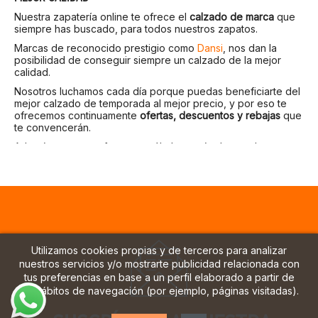
Nuestra zapatería online te ofrece el
calzado de marca
que
siempre has buscado, para todos nuestros zapatos.
Marcas de reconocido prestigio como
Dansi
, nos dan la
posibilidad de conseguir siempre un calzado de la mejor
calidad.
Nosotros luchamos cada día porque puedas beneficiarte del
mejor calzado de temporada al mejor precio, y por eso te
ofrecemos continuamente
ofertas, descuentos y rebajas
que
te convencerán.
Además nuestras ofertas no sólo las verás durante las
épocas de rebajas, sino que también podrás encontrarlas a
lo largo de todo el año, y siempre en el calzado de
temporada.
Las zapatillas de mujer son la última moda, ya sean
zapatillas
altas
,
zapatillas bajas
, zapatillas skate,
bambas de muje
r
o
zapatillas deportivas
, los diseños han cambiado tanto que
cualquier modelo se puede utilizar fácilmente sin necesidad
Utilizamos cookies propias y de terceros para analizar
de practicar ningún deporte.
nuestros servicios y/o mostrarte publicidad relacionada con
Atrás quedaron esos tiempos en los que las zapatillas de
tus preferencias en base a un perfil elaborado a partir de
mujer eran únicamente para hacer deporte, en colores
tus hábitos de navegación (por ejemplo, páginas visitadas).
blancos y sin ningún diseño que las destacara de ninguna
forma.