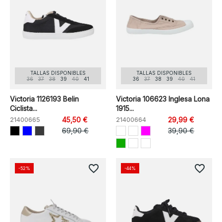
TALLAS DISPONIBLES
TALLAS DISPONIBLES
36
37
38
39
40
41
36
37
38
39
40
41
Victoria 1126193 Belin
Victoria 106623 Inglesa Lona
Ciclista...
1915...
21400665
45,50 €
21400664
29,99 €
69,90 €
39,90 €
favorite_border
favorite_border
-52%
-44%