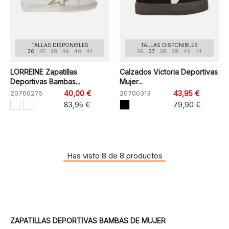
TALLAS DISPONIBLES
TALLAS DISPONIBLES
36
37
38
39
40
41
36
37
38
39
40
41
LORREINE Zapatillas
Calzados Victoria Deportivas
Deportivas Bambas...
Mujer...
20700275
40,00 €
20700313
43,95 €
83,95 €
79,90 €
Has visto 8 de 8 productos
ZAPATILLAS DEPORTIVAS BAMBAS DE MUJER