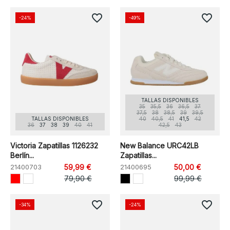
favorite_border
favorite_border
-24%
-49%
TALLAS DISPONIBLES
35
35,5
36
36,5
37
37,5
38
38,5
39
39,5
TALLAS DISPONIBLES
40
40,5
41
41,5
42
36
37
38
39
40
41
42,5
43
Victoria Zapatillas 1126232
New Balance URC42LB
Berlín...
Zapatillas...
21400703
59,99 €
21400695
50,00 €
79,90 €
99,99 €
favorite_border
favorite_border
-34%
-24%