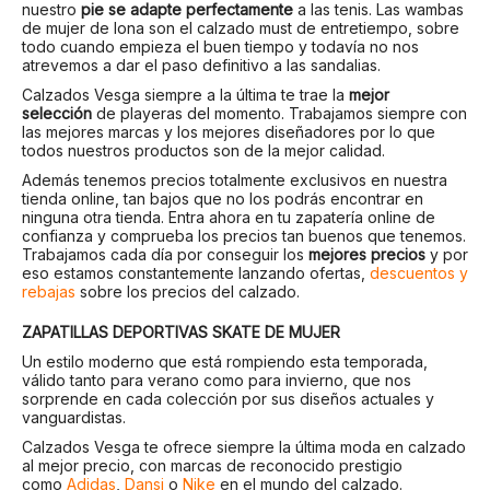
nuestro
pie se adapte perfectamente
a las tenis. Las wambas
de mujer de lona son el calzado must de entretiempo, sobre
todo cuando empieza el buen tiempo y todavía no nos
atrevemos a dar el paso definitivo a las sandalias.
Calzados Vesga siempre a la última te trae la
mejor
selección
de playeras del momento. Trabajamos siempre con
las mejores marcas y los mejores diseñadores por lo que
todos nuestros productos son de la mejor calidad.
Además tenemos precios totalmente exclusivos en nuestra
tienda online, tan bajos que no los podrás encontrar en
ninguna otra tienda. Entra ahora en tu zapatería online de
confianza y comprueba los precios tan buenos que tenemos.
Trabajamos cada día por conseguir los
mejores precios
y por
eso estamos constantemente lanzando ofertas,
descuentos y
rebajas
sobre los precios del calzado.
ZAPATILLAS DEPORTIVAS SKATE DE MUJER
Un estilo moderno que está rompiendo esta temporada,
válido tanto para verano como para invierno, que nos
sorprende en cada colección por sus diseños actuales y
vanguardistas.
Calzados Vesga te ofrece siempre la última moda en calzado
al mejor precio, con marcas de reconocido prestigio
como
Adidas
,
Dansi
o
Nike
en el mundo del calzado.