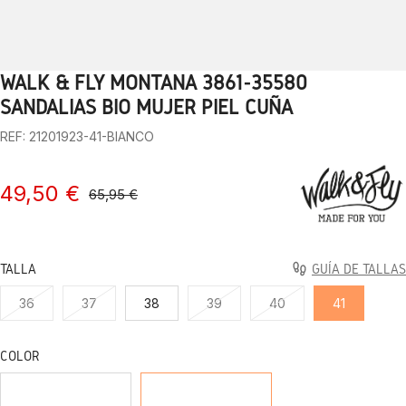
WALK & FLY MONTANA 3861-35580
1
2
3
4
5
6
7
8
9
10
SANDALIAS BIO MUJER PIEL CUÑA
REF: 21201923-41-BIANCO
49,50 €
65,95 €
TALLA
GUÍA DE TALLAS
36
37
38
39
40
41
COLOR
NERO
BIANCO