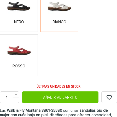
NERO
BIANCO
ROSSO
ROSSO
ÚLTIMAS UNIDADES EN STOCK
favorite_border
AÑADIR AL CARRITO
Las
Walk & Fly Montana 3861-35580
son unas
sandalias bio de
mujer con cuña baja en piel
, diseñadas para ofrecer comodidad,