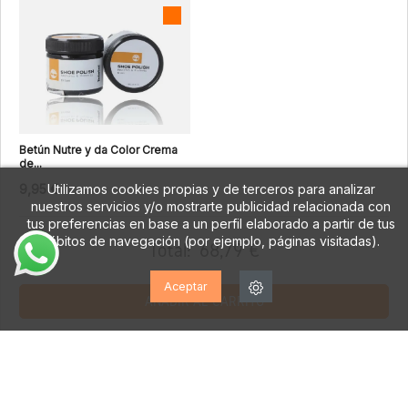
Betún Nutre y da Color Crema
de...
9,95 €
Utilizamos cookies propias y de terceros para analizar
nuestros servicios y/o mostrarte publicidad relacionada con
tus preferencias en base a un perfil elaborado a partir de tus
hábitos de navegación (por ejemplo, páginas visitadas).
Total:
68,79 €
Aceptar
AÑADIR AL CARRITO