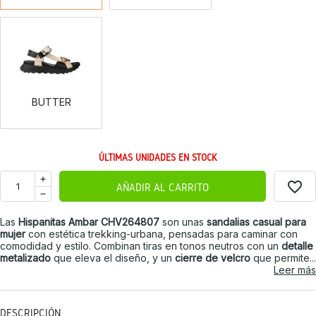
BUTTER
BUTTER
ÚLTIMAS UNIDADES EN STOCK
favorite_border
AÑADIR AL CARRITO
Las
Hispanitas Ambar CHV264807
son unas
sandalias casual para
mujer
con estética trekking-urbana, pensadas para caminar con
comodidad y estilo. Combinan tiras en tonos neutros con un
detalle
metalizado
que eleva el diseño, y un
cierre de velcro
que permite...
Leer más
DESCRIPCIÓN