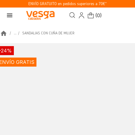
ENVÍO GRATUITO en pedidos superiores a 70€*
menu
(
0
)
home
...
SANDALIAS CON CUÑA DE MUJER
-24%
ENVÍO GRATIS