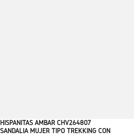
HISPANITAS AMBAR CHV264807
1
2
3
4
5
6
7
8
9
10
SANDALIA MUJER TIPO TREKKING CON