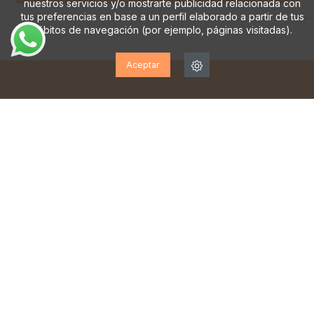
nuestros servicios y/o mostrarte publicidad relacionada con
tus preferencias en base a un perfil elaborado a partir de tus
hábitos de navegación (por ejemplo, páginas visitadas).
Aceptar
¡SUSCRÍBETE A NUESTRA
NEWSLETTER!
Suscríbase para recibir actualizaciones, acceso a
ofertas exclusivas y mucho más.