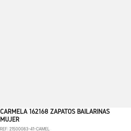
CARMELA 162168 ZAPATOS BAILARINAS
1
2
3
4
5
6
7
8
9
10
MUJER
REF: 21500083-41-CAMEL