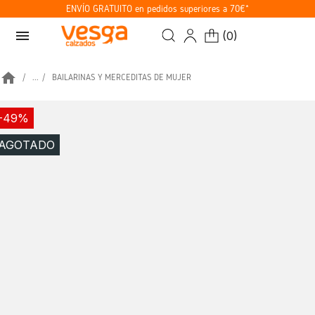
ENVÍO GRATUITO en pedidos superiores a 70€*
menu
(
0
)
home
...
BAILARINAS Y MERCEDITAS DE MUJER
-49%
AGOTADO