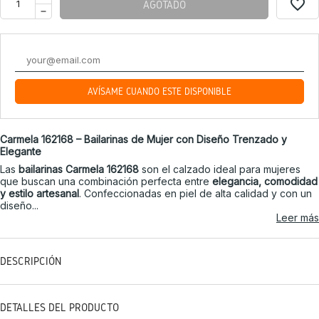
favorite_border
AGOTADO
AVÍSAME CUANDO ESTÉ DISPONIBLE
Carmela 162168 – Bailarinas de Mujer con Diseño Trenzado y
Elegante
Las
bailarinas Carmela 162168
son el calzado ideal para mujeres
que buscan una combinación perfecta entre
elegancia, comodidad
y estilo artesanal
. Confeccionadas en piel de alta calidad y con un
diseño...
Leer más
DESCRIPCIÓN
DETALLES DEL PRODUCTO