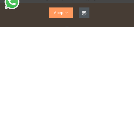
Aceptar
¡SUSCRÍBETE A NUESTRA
NEWSLETTER!
Suscríbase para recibir actualizaciones, acceso a
ofertas exclusivas y mucho más.
He leído y acepto la
política de privacidad