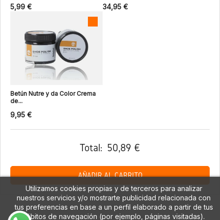
5,99 €
34,95 €
Betún Nutre y da Color Crema
de...
9,95 €
Total:
50,89 €
AÑADIR AL CARRITO
Utilizamos cookies propias y de terceros para analizar
nuestros servicios y/o mostrarte publicidad relacionada con
tus preferencias en base a un perfil elaborado a partir de tus
hábitos de navegación (por ejemplo, páginas visitadas).