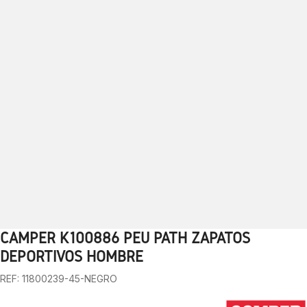
CAMPER K100886 PEU PATH ZAPATOS
1
2
3
4
5
6
7
8
9
10
DEPORTIVOS HOMBRE
REF: 11800239-45-NEGRO