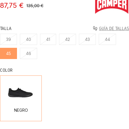
87,75 €
135,00 €
TALLA
GUÍA DE TALLAS
39
40
41
42
43
44
45
46
COLOR
NEGRO
NEGRO