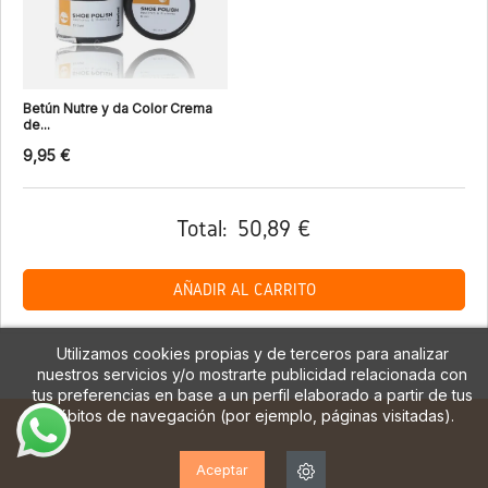
Betún Nutre y da Color Crema
de...
9,95 €
Total:
50,89 €
AÑADIR AL CARRITO
Utilizamos cookies propias y de terceros para analizar
nuestros servicios y/o mostrarte publicidad relacionada con
tus preferencias en base a un perfil elaborado a partir de tus
hábitos de navegación (por ejemplo, páginas visitadas).
Aceptar