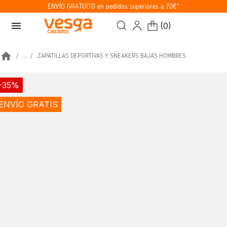
ENVÍO GRATUITO en pedidos superiores a 70€*
menu
(
0
)
home
...
ZAPATILLAS DEPORTIVAS Y SNEAKERS BAJAS HOMBRES
-35%
ENVÍO GRATIS