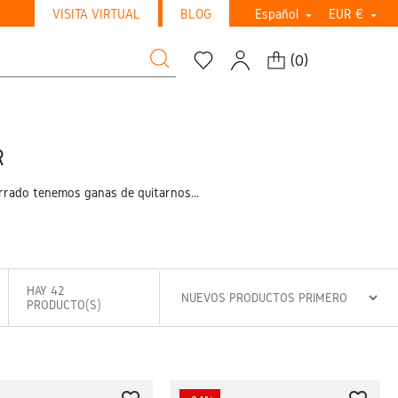
VISITA VIRTUAL
BLOG
Español
EUR €


(
0
)
R
rrado tenemos ganas de quitarnos...
HAY 42
PRODUCTO(S)