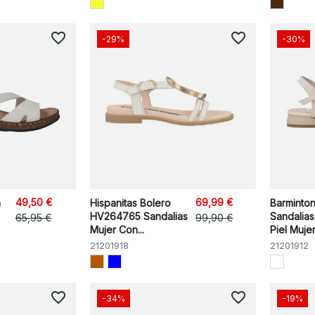
favorite_border
favorite_border
-29%
-30%
49,50 €
69,99 €
a
Hispanitas Bolero
Barminto
HV264765 Sandalias
Sandalias
65,95 €
99,90 €
Mujer Con...
Piel Muje
21201918
21201912
favorite_border
favorite_border
-34%
-19%