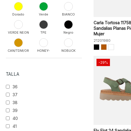
Dorado
Verde
BIANCO
Carla Tortosa 1175
Sandalias Planas Pi
VERDE NEON
TPE
Negro
Mujer
21201980
CAN/TDM/OR
HONEY-
NOBUCK
CUERO
SAFRON
-29%
Marrón
T.MORO
NERO
TALLA
36
CAN/PLA/BI
Azul
Gris
37
38
PANNA
VACA
TOPO
39
40
41
Rosa
ROSSO
ROSA
Fly Flot 24 Sandali