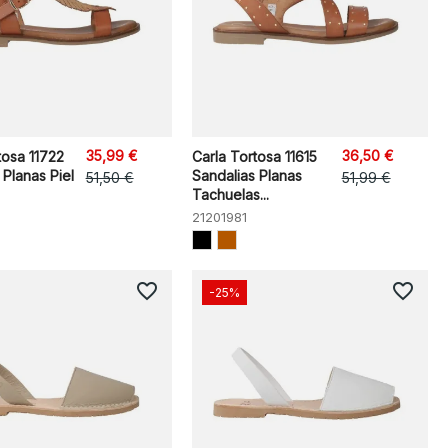
35,99 €
36,50 €
tosa 11722
Carla Tortosa 11615
 Planas Piel
Sandalias Planas
51,50 €
51,99 €
Tachuelas...
21201981
favorite_border
favorite_border
-25%