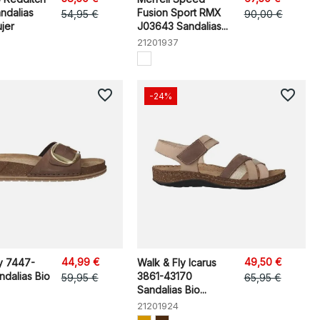
ndalias
Fusion Sport RMX
54,95 €
90,00 €
jer
J03643 Sandalias...
21201937
favorite_border
favorite_border
-24%
44,99 €
49,50 €
y 7447-
Walk & Fly Icarus
dalias Bio
3861-43170
59,95 €
65,95 €
Sandalias Bio...
21201924