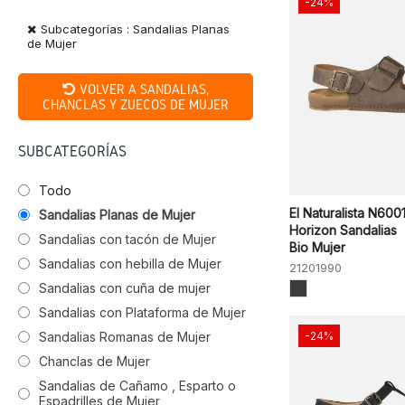
-24%
Subcategorías : Sandalias Planas
de Mujer
VOLVER A SANDALIAS,
CHANCLAS Y ZUECOS DE MUJER
SUBCATEGORÍAS
Todo
El Naturalista N600
Sandalias Planas de Mujer
Horizon Sandalias
Sandalias con tacón de Mujer
Bio Mujer
Sandalias con hebilla de Mujer
21201990
Sandalias con cuña de mujer
Sandalias con Plataforma de Mujer
Sandalias Romanas de Mujer
-24%
Chanclas de Mujer
Sandalias de Cañamo , Esparto o
Espadrilles de Mujer