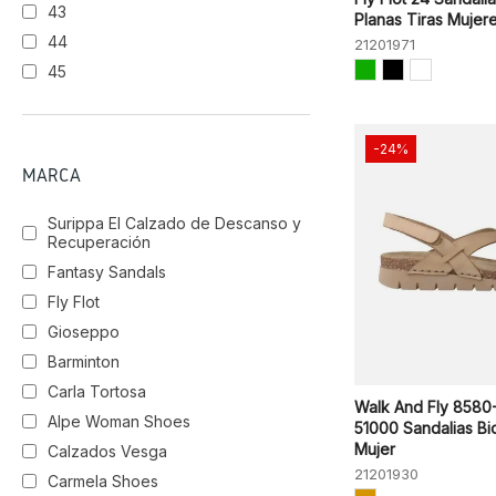
ANTICO
43
Planas Tiras Mujer
44
21201971
45
BBK
Blanco
TDM/MAT/AM
-24%
MARCA
Surippa El Calzado de Descanso y
Recuperación
Fantasy Sandals
Fly Flot
Gioseppo
Barminton
Carla Tortosa
Walk And Fly 8580
Alpe Woman Shoes
51000 Sandalias Bi
Mujer
Calzados Vesga
21201930
Carmela Shoes