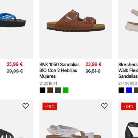
25,99 €
23,99 €
0
BNK 1050 Sandalias
Skechers
BIO Con 2 Hebillas
Walk Flex
39,99 €
36,51 €
Mujeres
Sandalias.
21201904
21400683
favorite_border
favorite_border
-49%
-34%