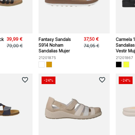
39,99 €
37,50 €
ck
Fantasy Sandals
Carmela 
S914 Noham
Sandalias
79,00 €
74,95 €
Sandalias Mujer
Vestir Mu
21201875
21201867
favorite_border
favorite_border
-24%
-24%