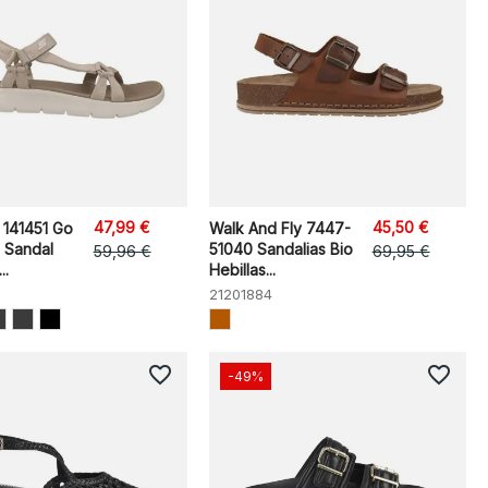
47,99 €
45,50 €
 141451 Go
Walk And Fly 7447-
 Sandal
51040 Sandalias Bio
59,96 €
69,95 €
..
Hebillas...
21201884
favorite_border
favorite_border
-49%