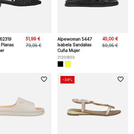
51,99 €
45,00 €
162319
Alpewoman 5447
 Planas
Isabela Sandalias
79,95 €
89,95 €
jer
Cuña Mujer
21201850
favorite_border
favorite_border
-34%