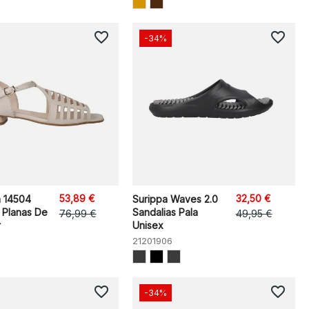
favorite_border
favorite_border
-34%
53,89 €
32,50 €
n 14504
Surippa Waves 2.0
 Planas De
Sandalias Pala
76,99 €
49,95 €
r
Unisex
21201906
favorite_border
favorite_border
-34%