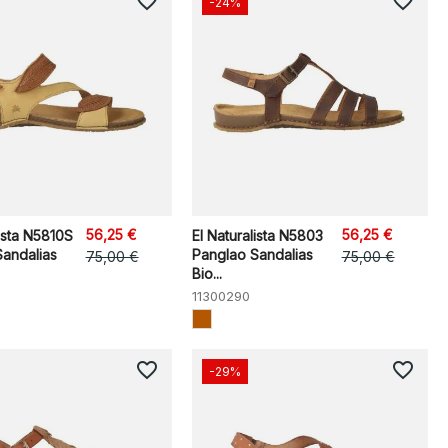
favorite_border
favorite_border
-24%
56,25 €
56,25 €
lista N5810S
El Naturalista N5803
Sandalias
Panglao Sandalias
75,00 €
75,00 €
Bio...
11300290
favorite_border
favorite_border
-29%