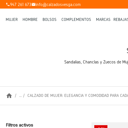
947 261 673
info@calzadosvesga.com
phone
mail
MUJER
HOMBRE
BOLSOS
COMPLEMENTOS
MARCAS
REBAJA
Sandalias, Chanclas y Zuecos de Mu
home
...
CALZADO DE MUJER: ELEGANCIA Y COMODIDAD PARA CAD
Filtros activos