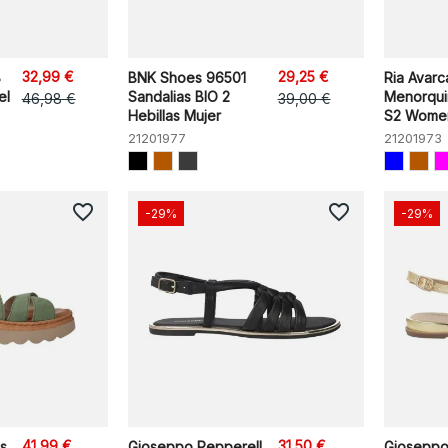
32,99 €
29,25 €
8
BNK Shoes 96501
Ria Avarc
el
Sandalias BIO 2
Menorqui
46,98 €
39,00 €
Hebillas Mujer
S2 Wome
21201977
21201973
favorite_border
favorite_border
-29%
-29%
41,99 €
31,50 €
as
Gioseppo Pepperell
Gioseppo