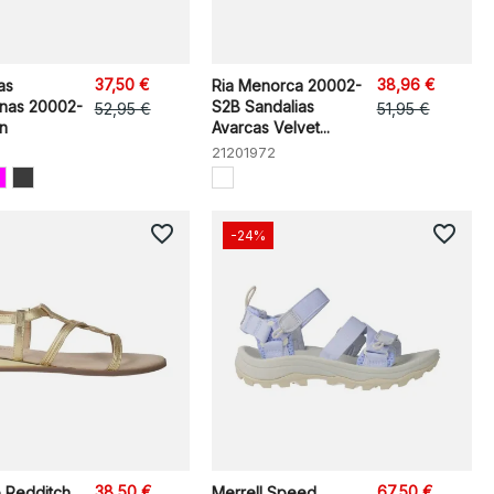
37,50 €
38,96 €
as
Ria Menorca 20002-
nas 20002-
S2B Sandalias
52,95 €
51,95 €
n
Avarcas Velvet...
21201972
favorite_border
favorite_border
-24%
38,50 €
67,50 €
 Redditch
Merrell Speed