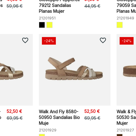
es
79212 Sandalias
79059 Sa
59,96 €
44,95 €
Planas Mujer
Planas Mu
21201951
21201949
favorite_border
favorite_border
-24%
-24%
52,50 €
52,50 €
-
Walk And Fly 8580-
Walk & Fl
o
50950 Sandalias Bio
50530 San
69,95 €
69,95 €
Muje
Mujer
21201929
21201927