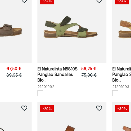
favorite_border
favorite_border
-24%
-24%
67,50 €
56,25 €
1
El Naturalista N5810S
El Natura
Panglao Sandalias
Panglao 
89,95 €
75,00 €
Bio...
Bio...
21201992
21201993
favorite_border
favorite_border
-29%
-30%