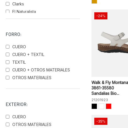
Clarks
El Naturalista
-24%
Geox
Hispanitas
FORRO:
Kickers
Merrell
CUERO
Ria Abarcas o Avarcas Menorquinas
CUERO + TEXTIL
Skechers
TEXTIL
Suave
CUERO + OTROS MATERIALES
Walk & Fly
OTROS MATERIALES
Walk & Fly Montan
3861-35580
Sandalias Bio...
21201923
EXTERIOR:
CUERO
-35%
OTROS MATERIALES