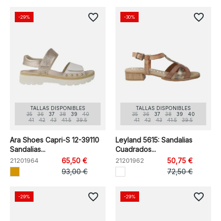
favorite_border
favorite_border
-29%
-30%
TALLAS DISPONIBLES
TALLAS DISPONIBLES
35
36
37
38
39
40
35
36
37
38
39
40
41
42
43
41.5
39.5
41
42
43
41.5
39.5
Ara Shoes Capri-S 12-39110
Leyland 5615: Sandalias
Sandalias...
Cuadrados...
21201964
65,50 €
21201962
50,75 €
93,00 €
72,50 €
favorite_border
favorite_border
-29%
-29%