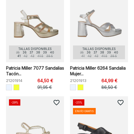
TALLAS DISPONIBLES
TALLAS DISPONIBLES
35
36
37
38
39
40
35
36
37
38
39
40
41
42
43
41.5
39.5
41
42
43
41.5
39.5
Patricia Miller 7077 Sandalias
Patricia Miller 6264 Sandalia
Tacón...
Mujer...
21201914
64,50 €
21201913
64,99 €
91,95 €
86,50 €
favorite_border
favorite_border
-29%
-25%
ENVÍO GRATIS