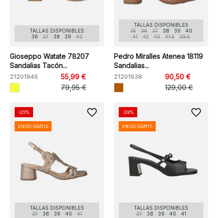
TALLAS DISPONIBLES
TALLAS DISPONIBLES
35
36
37
38
39
40
36
37
38
39
40
41
42
43
41.5
39.5
Gioseppo Watate 78207
Pedro Miralles Atenea 18119
Sandalias Tacón...
Sandalias...
21201946
55,99 €
21201938
90,50 €
79,95 €
129,00 €
favorite_border
favorite_border
-25%
-29%
ENVÍO GRATIS
ENVÍO GRATIS
TALLAS DISPONIBLES
TALLAS DISPONIBLES
37
38
39
40
41
37
38
39
40
41