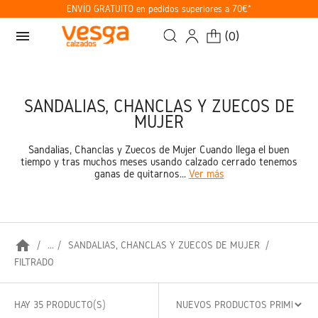
ENVÍO GRATUITO en pedidos superiores a 70€*
menu
(
0
)
SANDALIAS, CHANCLAS Y ZUECOS DE
MUJER
Sandalias, Chanclas y Zuecos de Mujer Cuando llega el buen
tiempo y tras muchos meses usando calzado cerrado tenemos
ganas de quitarnos...
Ver más
home
...
SANDALIAS, CHANCLAS Y ZUECOS DE MUJER
FILTRADO
HAY 35 PRODUCTO(S)