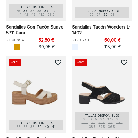
TALLAS DISPONIBLES
35
36
37
38
39
40
TALLAS DISPONIBLES
41
42
43
41.5
39.5
36
37
38
39
Sandalias Con Tacón Suave
Sandalias Tacón Wonders L-
5711 Para...
1402...
21100894
52,50 €
21201791
50,00 €
69,95 €
115,00 €
favorite_border
favorite_border
-58%
-56%
TALLAS DISPONIBLES
36
36,5
37
37,5
38
TALLAS DISPONIBLES
38,5
39
39,5
40
39.5
36
37
38
39
40
41
38.5
37.5
36.5