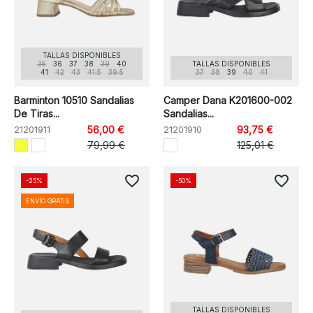
TALLAS DISPONIBLES
35
36
37
38
39
40
TALLAS DISPONIBLES
41
42
43
41.5
39.5
37
38
39
40
41
Barminton 10510 Sandalias
Camper Dana K201600-002
De Tiras...
Sandalias...
21201911
56,00 €
21201910
93,75 €
79,99 €
125,01 €
favorite_border
favorite_border
-25%
-50%
ENVÍO GRATIS
TALLAS DISPONIBLES