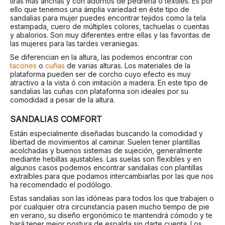
tiras más anchas y con adornos de pedrería o textiles. Es por
ello que tenemos una ámplia variedad en éste tipo de
sandalias para mujer puedes encontrar tejidos como la tela
estampada, cuero de múltiples colores, tachuelas o cuentas
y abalorios. Son muy diferentes entre ellas y las favoritas de
las mujeres para las tardes veraniegas.
Se diferencian en la altura, las podemos encontrar con
tacones
o
cuñas
de varias alturas. Los materiales de la
plataforma pueden ser de corcho cuyo efecto es muy
atractivo a la vista ó con imitación a madera. En este tipo de
sandalias las cuñas con plataforma son ideales por su
comodidad a pesar de la altura.
SANDALIAS COMFORT
Están especialmente diseñadas buscando la comodidad y
libertad de movimientos al caminar. Suelen tener plantillas
acolchadas y buenos sistemas de sujeción, generalmente
mediante hebillas ajustables. Las suelas son flexibles y en
algunos casos podemos encontrar sandalias con plantillas
extraíbles para que podamos intercambiarlas por las que nos
ha recomendado el podólogo.
Estas sandalias son las idóneas para todos los que trabajen o
por cualquier otra circunstancia pasen mucho tiempo de pie
en verano, su diseño ergonómico te mantendrá cómodo y te
hará tener mejor postura de espalda sin darte cuenta. Los