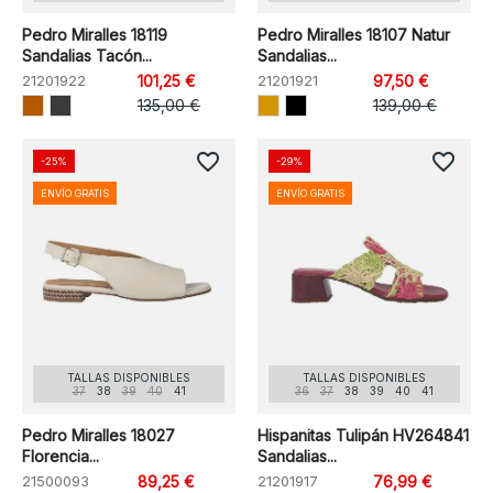
Pedro Miralles 18119
Pedro Miralles 18107 Natur
Sandalias Tacón...
Sandalias...
21201922
101,25 €
21201921
97,50 €
135,00 €
139,00 €
favorite_border
favorite_border
-25%
-29%
ENVÍO GRATIS
ENVÍO GRATIS
TALLAS DISPONIBLES
TALLAS DISPONIBLES
37
38
39
40
41
36
37
38
39
40
41
Pedro Miralles 18027
Hispanitas Tulipán HV264841
Florencia...
Sandalias...
21500093
89,25 €
21201917
76,99 €