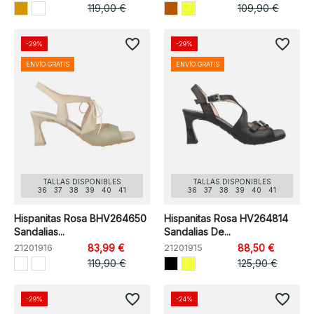
119,00 €
109,90 €
favorite_border
favorite_border
-29%
-29%
ENVÍO GRATIS
ENVÍO GRATIS
TALLAS DISPONIBLES
TALLAS DISPONIBLES
36
37
38
39
40
41
36
37
38
39
40
41
Hispanitas Rosa BHV264650
Hispanitas Rosa HV264814
Sandalias...
Sandalias De...
21201916
83,99 €
21201915
88,50 €
119,90 €
125,90 €
favorite_border
favorite_border
-29%
-24%