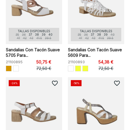
TALLAS DISPONIBLES
TALLAS DISPONIBLES
35
36
37
38
39
40
35
36
37
38
39
40
41
42
43
41.5
39.5
41
42
43
41.5
39.5
Sandalias Con Tacón Suave
Sandalias Con Tacón Suave
5705 Para...
5609 Para...
21100895
50,75 €
21100893
54,38 €
72,50 €
72,50 €
favorite_border
favorite_border
-24%
-56%