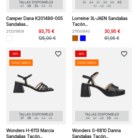
TALLAS DISPONIBLES
35
36
37
38
39
40
37
38
39
40
41
41
42
43
Camper Dana K201486-005
Lorreine 3L-JAEN Sandalias
Sandalias...
Tacón...
21201909
93,75 €
21100940
30,95 €
125,00 €
61,95 €
favorite_border
favorite_border
-35%
-34%
ENVÍO GRATIS
ENVÍO GRATIS
TALLAS DISPONIBLES
TALLAS DISPONIBLES
37
38
39
40
41
36
37
38
39
40
Wonders H-6113 Marcia
Wonders G-6810 Danna
Sandalias Tacón...
Sandalias Tacón...