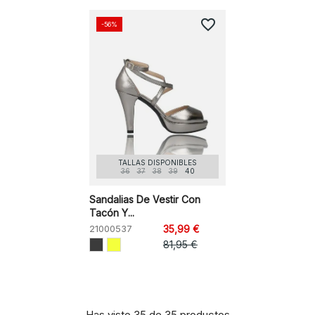
favorite_border
-56%
TALLAS DISPONIBLES
36
37
38
39
40
Sandalias De Vestir Con
Tacón Y...
21000537
35,99 €
81,95 €
Has visto 35 de 35 productos