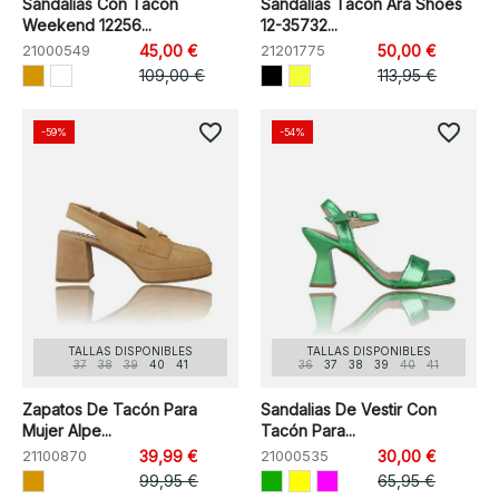
Sandalias Con Tacón
Sandalias Tacón Ara Shoes
Weekend 12256...
12-35732...
21000549
45,00 €
21201775
50,00 €
109,00 €
113,95 €
favorite_border
favorite_border
-59%
-54%
TALLAS DISPONIBLES
TALLAS DISPONIBLES
37
38
39
40
41
36
37
38
39
40
41
Zapatos De Tacón Para
Sandalias De Vestir Con
Mujer Alpe...
Tacón Para...
21100870
39,99 €
21000535
30,00 €
99,95 €
65,95 €