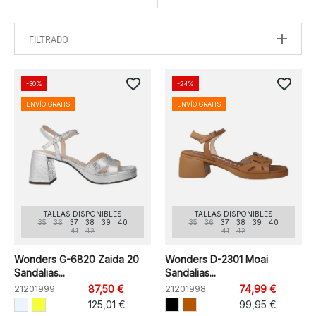
FILTRADO
favorite_border
favorite_border
-30%
-24%
ENVÍO GRATIS
ENVÍO GRATIS
TALLAS DISPONIBLES
TALLAS DISPONIBLES
35
36
37
38
39
40
35
36
37
38
39
40
41
42
41
42
Wonders G-6820 Zaida 20
Wonders D-2301 Moai
Sandalias...
Sandalias...
21201999
87,50 €
21201998
74,99 €
125,01 €
99,95 €