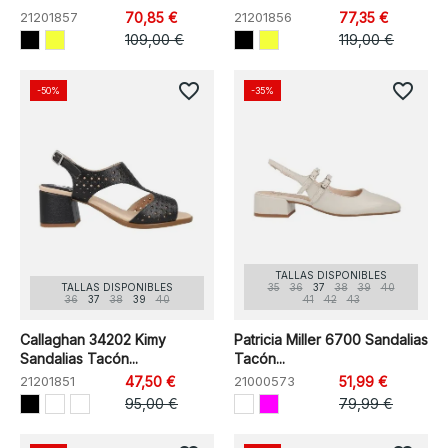
21201857
70,85 €
21201856
77,35 €
109,00 €
119,00 €
favorite_border
favorite_border
-50%
-35%
TALLAS DISPONIBLES
TALLAS DISPONIBLES
35
36
37
38
39
40
36
37
38
39
40
41
42
43
Callaghan 34202 Kimy
Patricia Miller 6700 Sandalias
Sandalias Tacón...
Tacón...
21201851
47,50 €
21000573
51,99 €
95,00 €
79,99 €