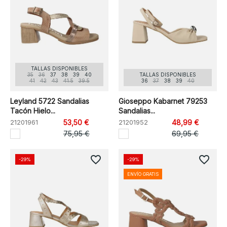
TALLAS DISPONIBLES
35
36
37
38
39
40
TALLAS DISPONIBLES
41
42
43
41.5
39.5
36
37
38
39
40
Leyland 5722 Sandalias
Gioseppo Kabarnet 79253
Tacón Hielo...
Sandalias...
21201961
53,50 €
21201952
48,99 €
75,95 €
69,95 €
favorite_border
favorite_border
-29%
-29%
ENVÍO GRATIS