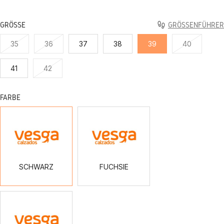
GRÖSSE
GRÖSSENFÜHRER
35
36
37
38
39
40
41
42
FARBE
SCHWARZ
FUCHSIE
SCHWARZ
FUCHSIE
OFF