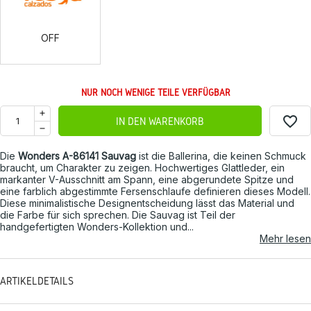
OFF
NUR NOCH WENIGE TEILE VERFÜGBAR
favorite_border
IN DEN WARENKORB
Die
Wonders A-86141 Sauvag
ist die Ballerina, die keinen Schmuck
braucht, um Charakter zu zeigen. Hochwertiges Glattleder, ein
markanter V-Ausschnitt am Spann, eine abgerundete Spitze und
eine farblich abgestimmte Fersenschlaufe definieren dieses Modell.
Diese minimalistische Designentscheidung lässt das Material und
die Farbe für sich sprechen. Die Sauvag ist Teil der
handgefertigten Wonders-Kollektion und...
Mehr lesen
ARTIKELDETAILS