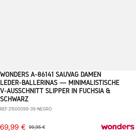
WONDERS A-86141 SAUVAG DAMEN
1
2
3
4
5
6
7
8
9
10
LEDER-BALLERINAS — MINIMALISTISCHE
V-AUSSCHNITT SLIPPER IN FUCHSIA &
SCHWARZ
REF:21500099-39-NEGRO
69,99 €
99,95 €