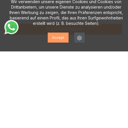
Wir verwenden unsere eigenen Cookies und Cookies von
Drittanbietern, um unsere Dienste zu analysieren und/oder
Gesamt:
68,79 €
Ihnen Werbung zu zeigen, die Ihren Präferenzen entspricht,
basierend auf einem Profil, das aus Ihren Surfgewohnheiten
erstellt wird (z. B. besuchte Seiten).
IN DEN WARENKORB
Accept
ABONNIEREN SIE UNSEREN
NEWSLETTER!