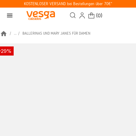
KOSTENLOSER VERSAND bei Bestellungen über 70€*
menu
(
0
)
home
...
BALLERINAS UND MARY JANES FÜR DAMEN
-29%