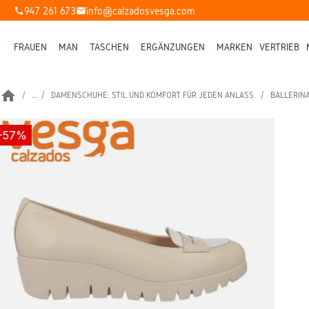
947 261 673
info@calzadosvesga.com
phone
mail
FRAUEN
MAN
TASCHEN
ERGÄNZUNGEN
MARKEN
VERTRIEB
home
...
DAMENSCHUHE: STIL UND KOMFORT FÜR JEDEN ANLASS
BALLERIN
-57%