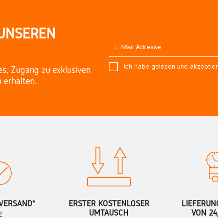
 UNSEREN
Ich habe gelesen und akzeptie
es, Zugang zu exklusiven
 erhalten.
VERSAND*
ERSTER KOSTENLOSER
LIEFERUN
UMTAUSCH
VON 24
€