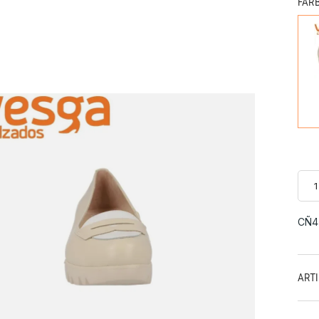
FAR
CÑ4
ART