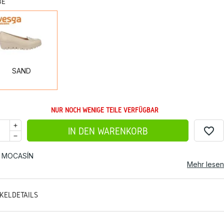
BE
SAND
SAND
NUR NOCH WENIGE TEILE VERFÜGBAR
favorite_border
IN DEN WARENKORB
 MOCASÍN
Mehr lesen
IKELDETAILS