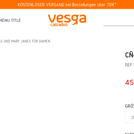
KOSTENLOSER VERSAND bei Bestellungen über 70€*
MENU TITLE
AS UND MARY JANES FÜR DAMEN
CÑ
REF
45
GRÖS
3