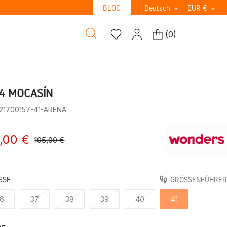
BLOG
Deutsch
EUR €


(
0
)
4 MOCASÍN
:21700157-41-ARENA
,00 €
105,00 €
SE
GRÖSSENFÜHRER
6
37
38
39
40
41