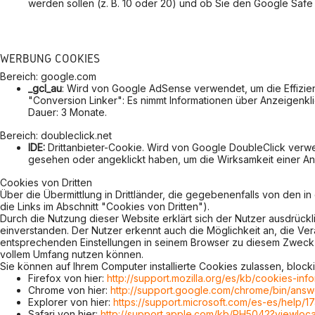
werden sollen (z. B. 10 oder 20) und ob Sie den Google Safe 
WERBUNG COOKIES
Bereich: google.com
_gcl_au
: Wird von Google AdSense verwendet, um die Effizienz
"Conversion Linker": Es nimmt Informationen über Anzeigenkl
Dauer: 3 Monate.
Bereich: doubleclick.net
IDE:
Drittanbieter-Cookie. Wird von Google DoubleClick verw
gesehen oder angeklickt haben, um die Wirksamkeit einer An
Cookies von Dritten
Über die Übermittlung in Drittländer, die gegebenenfalls von den i
die Links im Abschnitt "Cookies von Dritten").
Durch die Nutzung dieser Website erklärt sich der Nutzer ausdrü
einverstanden. Der Nutzer erkennt auch die Möglichkeit an, die Ve
entsprechenden Einstellungen in seinem Browser zu diesem Zweck wä
vollem Umfang nutzen können.
Sie können auf Ihrem Computer installierte Cookies zulassen, block
Firefox von hier:
http://support.mozilla.org/es/kb/cookies-in
Chrome von hier:
http://support.google.com/chrome/bin/an
Explorer von hier:
https://support.microsoft.com/es-es/help/
Safari von hier:
http://support.apple.com/kb/PH5042?viewloc