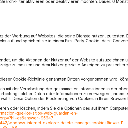
Search-Filter aktivieren oder deaktivieren möchten. Dauer: 6 Monat
 der Werbung auf Websites, die seine Dienste nutzen, zu testen. Es
icks auf und speichert sie in einem First-Party-Cookie, damit Con
endet, um die Aktionen der Nutzer auf der Website aufzuzeichnen
zeige zu messen und dem Nutzer gezielte Anzeigen zu präsentieren
n dieser Cookie-Richtlinie genannten Dritten vorgenommen wird, könn
cklich mit der Verarbeitung der gesammelten Informationen in der
rarbeitung solcher Daten oder Informationen zu verweigern, indem 
hlt. Diese Option der Blockierung von Cookies in Ihrem Browser ka
ieren oder löschen, indem Sie die Optionen des auf Ihrem Computer i
formacion-que-los-sitios-web-guardan-en-
swer.py?hl=es&answer=95647
17442/windows-internet-explorer-delete-manage-cookies#ie=ie-11
ale*es_ES