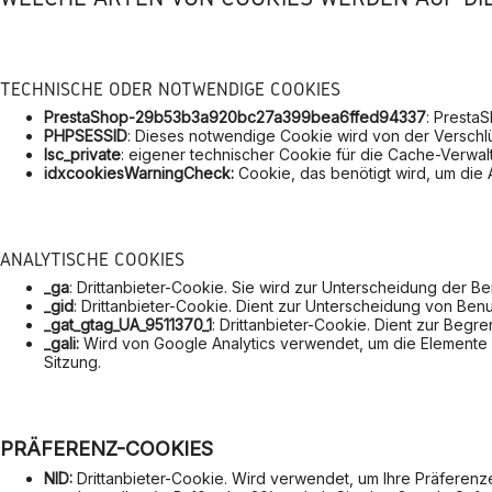
TECHNISCHE ODER NOTWENDIGE COOKIES
PrestaShop-29b53b3a920bc27a399bea6ffed94337
: Presta
PHPSESSID
: Dieses notwendige Cookie wird von der Versch
lsc_private
: eigener technischer Cookie für die Cache-Verwal
idxcookiesWarningCheck:
Cookie, das benötigt wird, um die
ANALYTISCHE COOKIES
_ga
: Drittanbieter-Cookie. Sie wird zur Unterscheidung der B
_gid
: Drittanbieter-Cookie. Dient zur Unterscheidung von Benu
_gat_gtag_UA_9511370_1
: Drittanbieter-Cookie. Dient zur Begr
_gali:
Wird von Google Analytics verwendet, um die Elemente de
Sitzung.
PRÄFERENZ-COOKIES
NID:
Drittanbieter-Cookie. Wird verwendet, um Ihre Präferenz