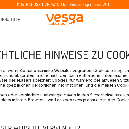
KOSTENLOSER VERSAND bei Bestellungen über 70€*
MENU TITLE
HTLICHE HINWEISE ZU COO
 wird, wenn Sie auf bestimmte Websites zugreifen. Cookies ermöglic
n und abzurufen, und je nach den darin enthaltenen Informationen
r des Nutzers speichert Cookies nur während der aktuellen Sitzung
eine spezifischen persönlichen Informationen, und die meisten Coo
ben oder verhindern unabhängig davon in den Sicherheitseinstell
okies in Ihrem Browser - wird calzadosvesga.com die in den Cookie
ESER WEBSEITE VERWENDET?