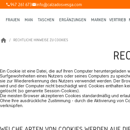
947 261 673
info@calzadosvesga.com
phone
mail
FRAUEN
MAN
TASCHEN
ERGÄNZUNGEN
MARKEN
VERTRIEB
home
RECHTLICHE HINWEISE ZU COOKIES
REC
Ein Cookie ist eine Datei, die auf Ihren Computer heruntergeladen
Surfgewohnheiten eines Nutzers oder seines Computers zu speicher
sie zur Wiedererkennung des Nutzers verwendet werden. Der Browse
wird und der Computer nicht beschädigt wird. Cookies enthalten k
gelöscht (so genannte Session-Cookies).
Die meisten Browser akzeptieren Cookies standardmäßig und erlau
Ohne Ihre ausdrückliche Zustimmung - durch die Aktivierung von Co
verknüpfen.
WELCHE ARTEN VON COOKIES WERDEN AUF DI