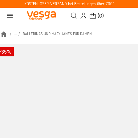
KOSTENLOSER VERSAND bei Bestellungen über 70€*
menu
(
0
)
home
...
BALLERINAS UND MARY JANES FÜR DAMEN
-35%