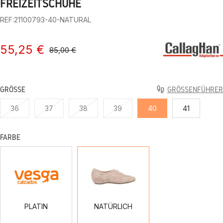
FREIZEITSCHUHE
REF:21100793-40-NATURAL
55,25 €
85,00 €
GRÖSSE
GRÖSSENFÜHRER
36
37
38
39
40
41
FARBE
PLATIN
NATÜRLICH
PLATIN
NATÜRLICH