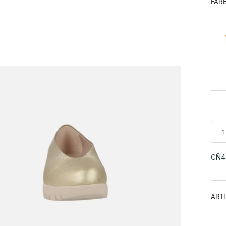
FAR
CÑ4
ART