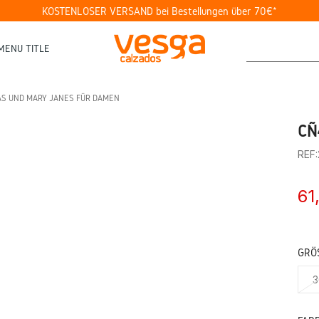
KOSTENLOSER VERSAND bei Bestellungen über 70€*
MENU TITLE
AS UND MARY JANES FÜR DAMEN
CÑ
REF
61
GRÖS
3