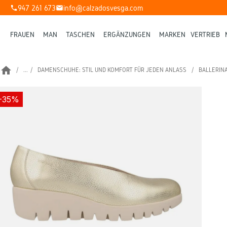
947 261 673
info@calzadosvesga.com
phone
mail
FRAUEN
MAN
TASCHEN
ERGÄNZUNGEN
MARKEN
VERTRIEB
home
...
DAMENSCHUHE: STIL UND KOMFORT FÜR JEDEN ANLASS
BALLERIN
-35%