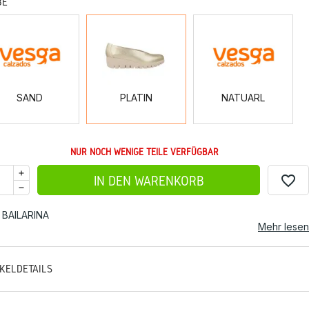
BE
SAND
PLATIN
NATUARL
SAND
PLATIN
NATUARL
NUR NOCH WENIGE TEILE VERFÜGBAR
favorite_border
IN DEN WARENKORB
 BAILARINA
Mehr lesen
IKELDETAILS