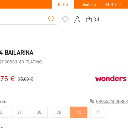
BLOG
Deutsch
EUR €


(
0
)
4 BAILARINA
:21100883-40-PLATINO
,75 €
95,00 €
SE
GRÖSSENFÜHRER
6
37
38
39
40
41