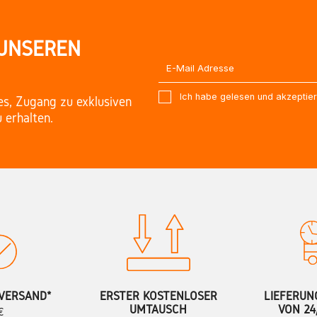
 UNSEREN
Ich habe gelesen und akzeptie
es, Zugang zu exklusiven
 erhalten.
VERSAND*
ERSTER KOSTENLOSER
LIEFERUN
UMTAUSCH
VON 24
€