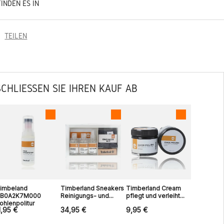
FINDEN ES IN
TEILEN
SCHLIESSEN SIE IHREN KAUF AB
imbeland
Timberland Sneakers
Timberland Cream
B0A2K7M000
Reinigungs- und...
pflegt und verleiht...
ohlenpolitur
1,95 €
34,95 €
9,95 €