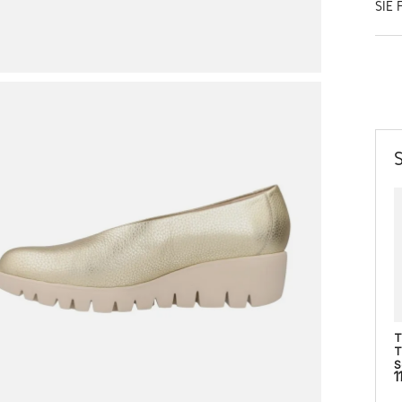
SIE 
T
T
S
1