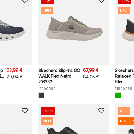
favorite_border
favorite_border
-19%
-19%
NEU
NEU
63,99 €
67,99 €
ep
Skechers Slip-Ins GO
Skechers 
..
WALK Flex Netro
Relaxed F
79,94 €
84,95 €
216332...
Ellis...
11800269
11800268
favorite_border
favorite_border
-24%
NEU
NEU
KOSTE