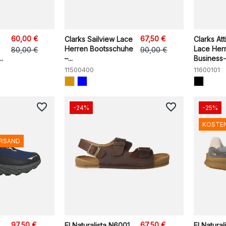
60,00 €
67,50 €
Clarks Sailview Lace
Clarks Att
Herren Bootsschuhe
Lace Her
80,00 €
90,00 €
.
–...
Business-
11500400
11600101
favorite_border
favorite_border
-24%
-25%
KOSTE
ERSAND
97,50 €
67,50 €
El Naturalista N6001
El Natural