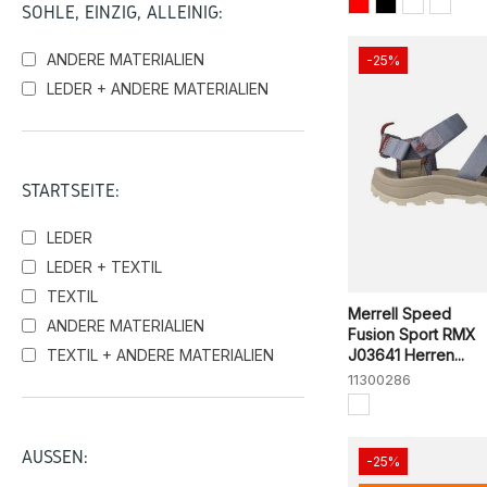
SOHLE, EINZIG, ALLEINIG:
Grisport Active
GREY
ONYX
Hey Dude
ANDERE MATERIALIEN
-25%
Igi&Co
LEDER + ANDERE MATERIALIEN
Luis Gonzalo
BBK
NVGY
BLACK
LEATHER
Martinelli
Merrell
STARTSEITE:
Nordikas
BAMBI
CRIMSON
Pikolinos
LEDER
Ria Abarcas o Avarcas Menorquinas
WHITE/FLARE
LT BROWN
MOKA
LEDER + TEXTIL
Skechers
TEXTIL
Sunni Sabbi
Merrell Speed
ANDERE MATERIALIEN
Fusion Sport RMX
Victoria
TEXTIL + ANDERE MATERIALIEN
J03641 Herren...
Walk & Fly
11300286
Walk in PITAS
AUSSEN:
-25%