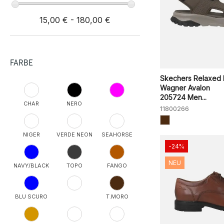
15,00 € - 180,00 €
FARBE
Skechers Relaxed F
Wagner Avalon
205724 Men...
CHAR
NERO
11800266
NIGER
VERDE NEON
SEAHORSE
-24%
NEU
NAVY/BLACK
TOPO
FANGO
BLU SCURO
T.MORO