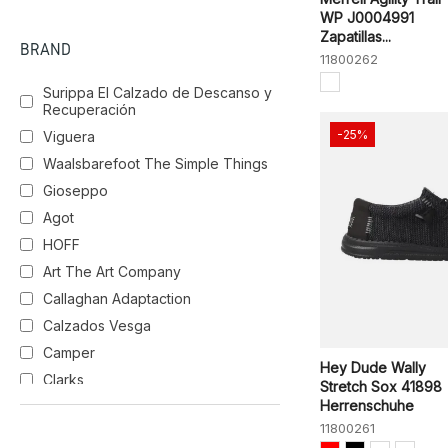
43
WP J0004991
43,5
LOST LILAC
DRAB
MILITARY/BLACK
Zapatillas...
BRAND
11800262
44
44,5
Surippa El Calzado de Descanso y
TESTA
OLBK
CAFFE
Recuperación
45
-25%
Viguera
46
BLUE JEANS
TREVOL
Waalsbarefoot The Simple Things
Gioseppo
Agot
BKGY
OLIVE
OLV
HOFF
Art The Art Company
TDM/KAK
AZUL
BLU
Callaghan Adaptaction
GRISACERO
Calzados Vesga
Camper
TPE
MARIANA
Hey Dude Wally
Clarks
Stretch Sox 41898
Herrenschuhe
El Naturalista
TERRA
NOCHE
TEAK
11800261
Geox