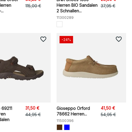
erren
Herren BIO Sandalen
115,00 €
37,95 €
..
2 Schnallen...
11300289
favorite_border
favorite_border
-24%
31,50 €
41,50 €
 69211
Gioseppo Orford
ren
78662 Herren...
44,95 €
54,95 €
dalen
11500396