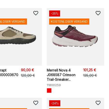
favorite_border
favorite_border
-25%
NLOSER VERSAND
KOSTENLOSER VERSAND
90,00 €
101,25 €
rapt
Merrell Nova 4
 J00003670
J068587 Crimson
120,00 €
135,00 €
Trail-Sneaker...
11800259
favorite_border
favorite_border
-24%