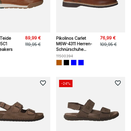
89,99 €
76,99 €
 Teide
Pikolinos Carlet
5C1
M6W-4311 Herren-
119,95 €
109,95 €
eakers
Schnürschuhe...
11500394
favorite_border
favorite_border
-24%