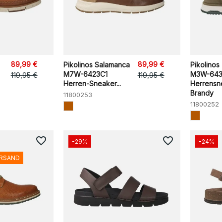
89,99 €
89,99 €
Pikolinos Salamanca
Pikolinos
M7W-6423C1
M3W-643
119,95 €
119,95 €
Herren-Sneaker...
Herrensn
Brandy
11800253
11800252
favorite_border
favorite_border
-29%
-24%
ERSAND