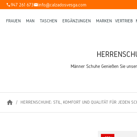
947 261 673
info@calzadosvesga.com
phone
mail
FRAUEN
MAN
TASCHEN
ERGÄNZUNGEN
MARKEN
VERTRIEB
HERRENSCHU
Männer Schuhe Genießen Sie unsere 
home
HERRENSCHUHE: STIL, KOMFORT UND QUALITÄT FÜR JEDEN SC