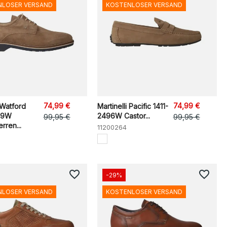
NLOSER VERSAND
KOSTENLOSER VERSAND
74,99 €
74,99 €
 Watford
Martinelli Pacific 1411-
89W
2496W Castor...
99,95 €
99,95 €
ren...
11200264
favorite_border
favorite_border
-29%
NLOSER VERSAND
KOSTENLOSER VERSAND