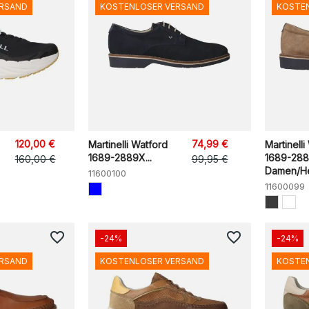
ERSAND
KOSTENLOSER VERSAND
KOSTE
120,00 €
74,99 €
Martinelli Watford
Martinelli
1689-2889X...
1689-28
160,00 €
99,95 €
Damen/Her
11600100
11600099
favorite_border
favorite_border
-24%
-24%
ERSAND
KOSTENLOSER VERSAND
KOSTE