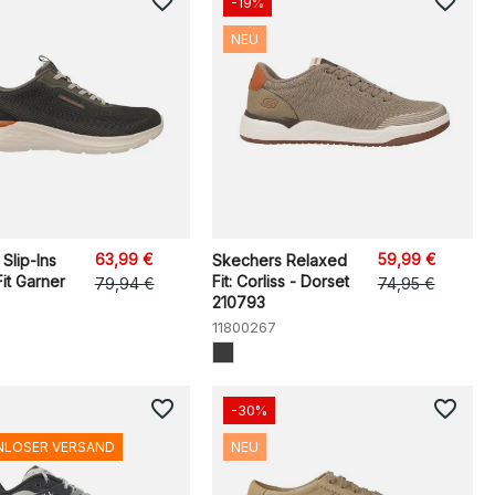
favorite_border
favorite_border
-19%
NEU
63,99 €
59,99 €
Slip-Ins
Skechers Relaxed
it Garner
Fit: Corliss - Dorset
79,94 €
74,95 €
210793
11800267
favorite_border
favorite_border
-30%
NLOSER VERSAND
NEU