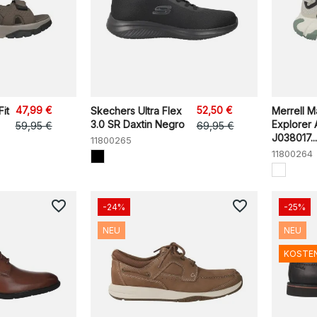
47,99 €
52,50 €
it
Skechers Ultra Flex
Merrell M
3.0 SR Daxtin Negro
Explorer 
59,95 €
69,95 €
J038017...
11800265
11800264
favorite_border
favorite_border
-24%
-25%
NEU
NEU
KOSTE