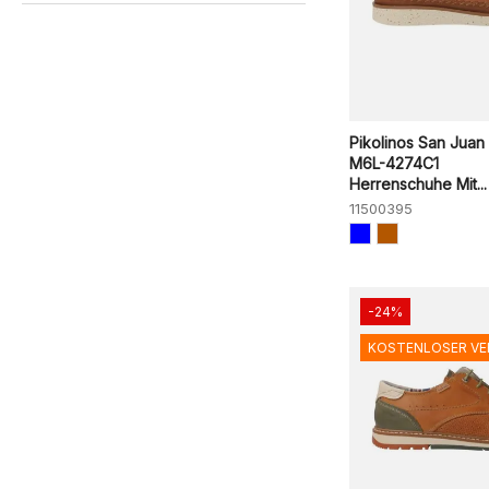
Pikolinos San Juan
M6L-4274C1
Herrenschuhe Mit...
11500395
-24%
KOSTENLOSER V