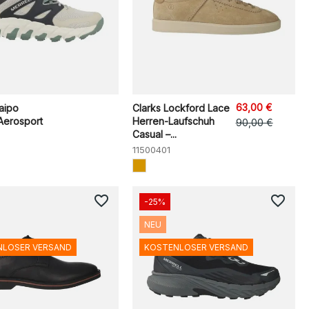
63,00 €
aipo
Clarks Lockford Lace
Aerosport
Herren-Laufschuh
90,00 €
Casual –...
11500401
favorite_border
favorite_border
-25%
NEU
NLOSER VERSAND
KOSTENLOSER VERSAND