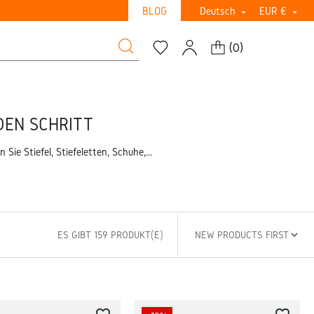
BLOG
Deutsch
EUR €


(
0
)
DEN SCHRITT
e Stiefel, Stiefeletten, Schuhe,...
ES GIBT 159 PRODUKT(E)