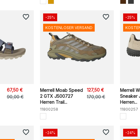
favorite_border
favorite_border
-25%
-25%
KOSTENLOSER VERSAND
KOSTE
67,50 €
127,50 €
Merrell Moab Speed
Merrell W
2 GTX J500727
Sneaker
90,00 €
170,00 €
Herren Trail...
Herren...
11800258
11800257
favorite_border
favorite_border
-24%
-24%