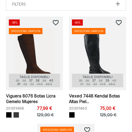
FILTERS
favorite_border
favorite_border
-39%
-40%
SPEDIZIONE GRATUITA
SPEDIZIONE GRATUITA
TAGLIE DISPONIBILI
TAGLIE DISPONIBILI
35
36
37
38
39
40
35
36
37
38
39
40
41
42
43
41.5
39.5
41
42
43
41.5
39.5
Viguera 8076 Botas Licra
Vexed 7448 Kendal Botas
Gemelo Mujeres
Altas Piel...
20301468
77,99 €
20301463
75,00 €
129,90 €
125,00 €
favorite_border
SPEDIZIONE GRATUITA