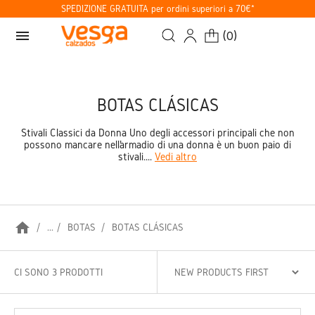
SPEDIZIONE GRATUITA per ordini superiori a 70€*
menu
(
0
)
BOTAS CLÁSICAS
Stivali Classici da Donna Uno degli accessori principali che non
possono mancare nell’armadio di una donna è un buon paio di
stivali....
Vedi altro
home
...
BOTAS
BOTAS CLÁSICAS
CI SONO 3 PRODOTTI