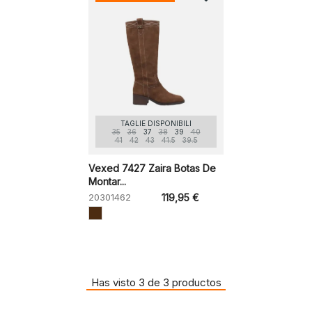
TAGLIE DISPONIBILI
35
36
37
38
39
40
41
42
43
41.5
39.5
Vexed 7427 Zaira Botas De
Montar...
20301462
119,95 €
Has visto 3 de 3 productos