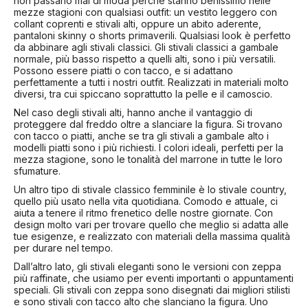
non passano mai di moda perché stanno benissimo nelle
mezze stagioni con qualsiasi outfit: un vestito leggero con
collant coprenti e stivali alti, oppure un abito aderente,
pantaloni skinny o shorts primaverili. Qualsiasi look è perfetto
da abbinare agli stivali classici. Gli stivali classici a gambale
normale, più basso rispetto a quelli alti, sono i più versatili.
Possono essere piatti o con tacco, e si adattano
perfettamente a tutti i nostri outfit. Realizzati in materiali molto
diversi, tra cui spiccano soprattutto la pelle e il camoscio.
Nel caso degli stivali alti, hanno anche il vantaggio di
proteggere dal freddo oltre a slanciare la figura. Si trovano
con tacco o piatti, anche se tra gli stivali a gambale alto i
modelli piatti sono i più richiesti. I colori ideali, perfetti per la
mezza stagione, sono le tonalità del marrone in tutte le loro
sfumature.
Un altro tipo di stivale classico femminile è lo stivale country,
quello più usato nella vita quotidiana. Comodo e attuale, ci
aiuta a tenere il ritmo frenetico delle nostre giornate. Con
design molto vari per trovare quello che meglio si adatta alle
tue esigenze, e realizzato con materiali della massima qualità
per durare nel tempo.
Dall’altro lato, gli stivali eleganti sono le versioni con zeppa
più raffinate, che usiamo per eventi importanti o appuntamenti
speciali. Gli stivali con zeppa sono disegnati dai migliori stilisti
e sono stivali con tacco alto che slanciano la figura. Uno