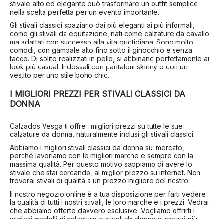
stivale alto ed elegante può trasformare un outfit semplice
nella scelta perfetta per un evento importante.
Gli stivali classici spaziano dai più eleganti ai più informali,
come gli stivali da equitazione, nati come calzature da cavallo
ma adattati con successo alla vita quotidiana. Sono molto
comodi, con gambale alto fino sotto il ginocchio e senza
tacco. Di solito realizzati in pelle, si abbinano perfettamente ai
look più casual. Indossali con pantaloni skinny o con un
vestito per uno stile boho chic.
I MIGLIORI PREZZI PER STIVALI CLASSICI DA
DONNA
Calzados Vesga ti offre i migliori prezzi su tutte le sue
calzature da donna, naturalmente inclusi gli stivali classici.
Abbiamo i migliori stivali classici da donna sul mercato,
perché lavoriamo con le migliori marche e sempre con la
massima qualità. Per questo motivo sappiamo di avere lo
stivale che stai cercando, al miglior prezzo su internet. Non
troverai stivali di qualità a un prezzo migliore del nostro.
Il nostro negozio online è a tua disposizione per farti vedere
la qualità di tutti i nostri stivali, le loro marche e i prezzi. Vedrai
che abbiamo offerte davvero esclusive. Vogliamo offrirti i
migliori modelli di calzature e stivali da donna ai prezzi più