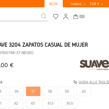
BLOG
Italiano
EUR €


(
0
)
AVE 3204 ZAPATOS CASUAL DE MUJER
:21100788-37-NEGRO
,00 €
LA
GUIDA ALLE TAGLIE
5
36
37
38
39
40
1
42
43
41.5
39.5