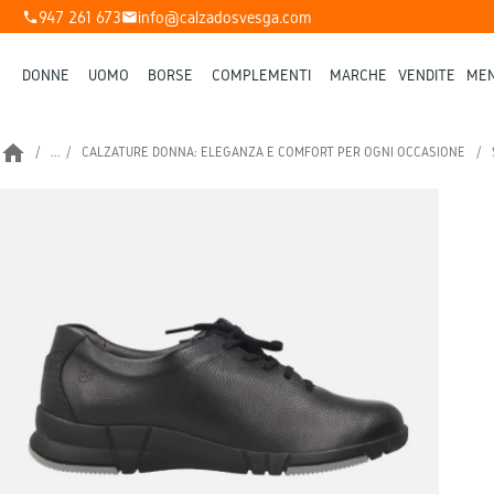
947 261 673
info@calzadosvesga.com
phone
mail
DONNE
UOMO
BORSE
COMPLEMENTI
MARCHE
VENDITE
MEN
home
...
CALZATURE DONNA: ELEGANZA E COMFORT PER OGNI OCCASIONE