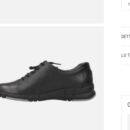
DET
LO 