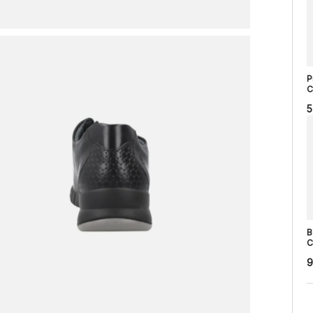
P
C
5
B
C
9