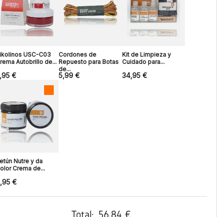
ikolinos USC-C03
Cordones de
Kit de Limpieza y
rema Autobrillo de...
Repuesto para Botas
Cuidado para...
de...
,95 €
5,99 €
34,95 €
etún Nutre y da
olor Crema de...
,95 €
Total:
56,84 €