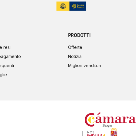
PRODOTTI
e resi
Offerte
 pagamento
Notizia
equenti
Migliori venditori
glie