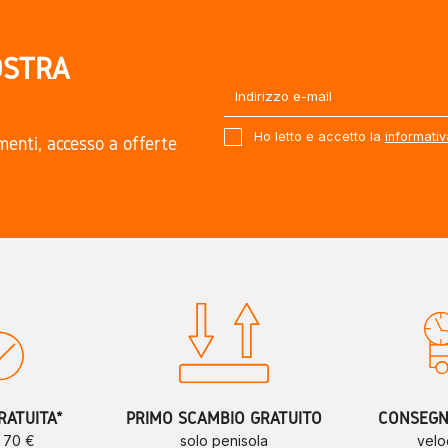
OSTRA
Ho letto e accetto la
informativ
amenti, accesso a offerte
.
RATUITA*
PRIMO SCAMBIO GRATUITO
CONSEGNE
a 70 €
solo penisola
velo